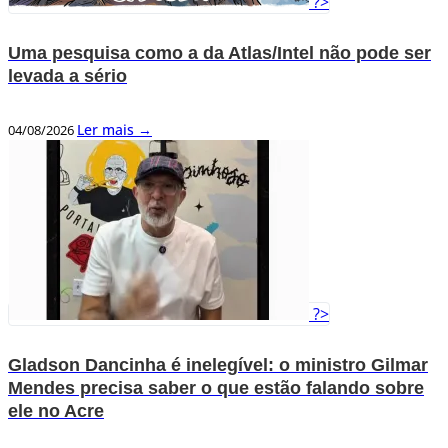
?>
Uma pesquisa como a da Atlas/Intel não pode ser
levada a sério
Ler mais →
04/08/2026
?>
Gladson Dancinha é inelegível: o ministro Gilmar
Mendes precisa saber o que estão falando sobre
ele no Acre