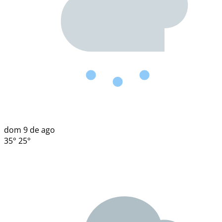
dom
9 de ago
35°
25°