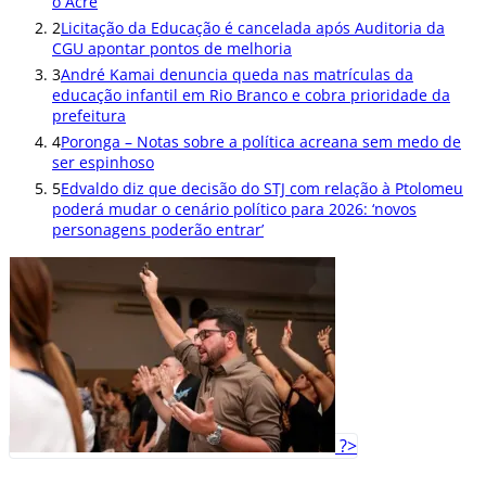
o Acre
2
Licitação da Educação é cancelada após Auditoria da
CGU apontar pontos de melhoria
3
André Kamai denuncia queda nas matrículas da
educação infantil em Rio Branco e cobra prioridade da
prefeitura
4
Poronga – Notas sobre a política acreana sem medo de
ser espinhoso
5
Edvaldo diz que decisão do STJ com relação à Ptolomeu
poderá mudar o cenário político para 2026: ‘novos
personagens poderão entrar’
?>