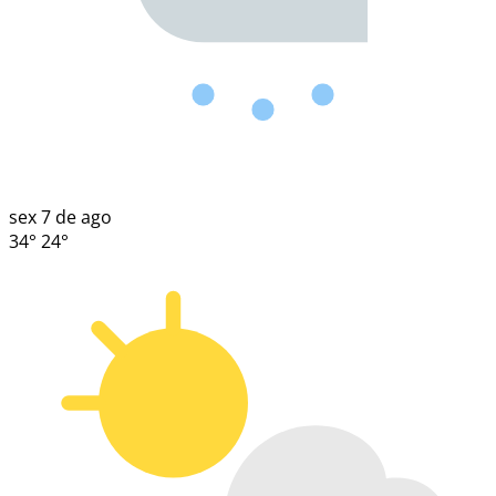
sex
7 de ago
34°
24°