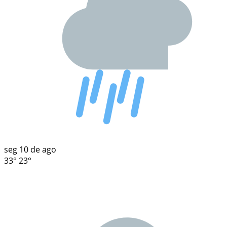
seg
10 de ago
33°
23°