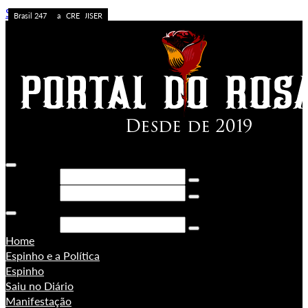
Skip to content
Caos no Acre
Acolhimento
APOSTA ALTA
ACREDITE QUEM QUISER
A FORÇA DO ACRE
Sem categoria
Ação da PF
Sem categoria
Brasil 247
Brasil 247
PORONGA
Brasil 247
Pesquisar
Pesquisar
Pesquisar
Home
Espinho e a Política
Espinho
Saiu no Diário
Manifestação