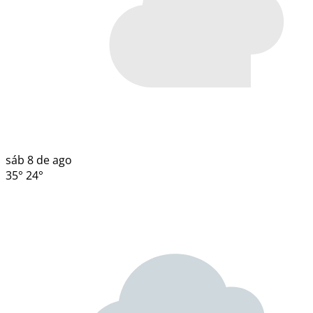
sáb
8 de ago
35°
24°