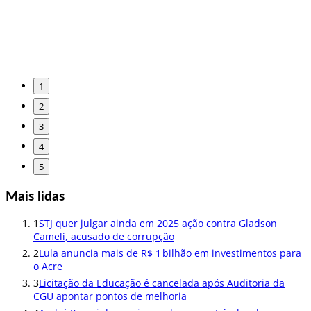
1
2
3
4
5
Mais lidas
1
STJ quer julgar ainda em 2025 ação contra Gladson
Cameli, acusado de corrupção
2
Lula anuncia mais de R$ 1 bilhão em investimentos para
o Acre
3
Licitação da Educação é cancelada após Auditoria da
CGU apontar pontos de melhoria