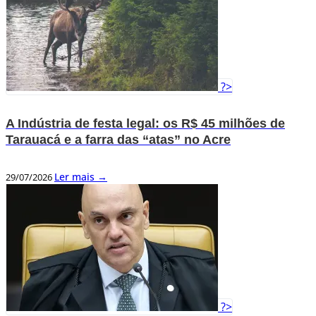
?>
A Indústria de festa legal: os R$ 45 milhões de
Tarauacá e a farra das “atas” no Acre
Ler mais →
29/07/2026
?>