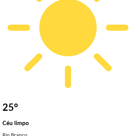
25
°
Céu limpo
Rio Branco