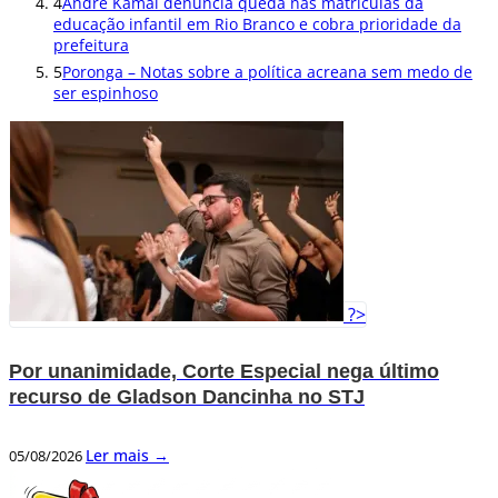
4
André Kamai denuncia queda nas matrículas da
educação infantil em Rio Branco e cobra prioridade da
prefeitura
5
Poronga – Notas sobre a política acreana sem medo de
ser espinhoso
?>
Por unanimidade, Corte Especial nega último
recurso de Gladson Dancinha no STJ
Ler mais →
05/08/2026