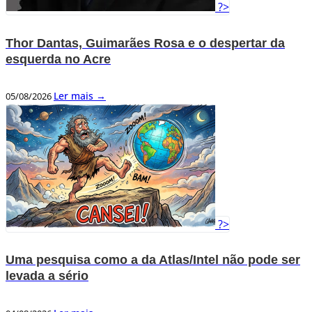
?>
Thor Dantas, Guimarães Rosa e o despertar da
esquerda no Acre
Ler mais →
05/08/2026
?>
Uma pesquisa como a da Atlas/Intel não pode ser
levada a sério