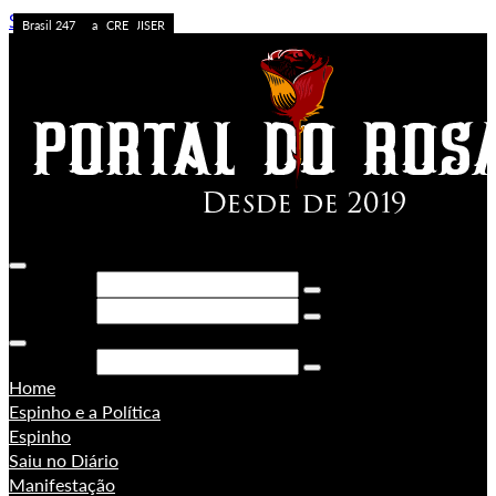
Skip to content
Caos no Acre
Acolhimento
APOSTA ALTA
ACREDITE QUEM QUISER
A FORÇA DO ACRE
Sem categoria
Ação da PF
Sem categoria
Brasil 247
Brasil 247
PORONGA
Brasil 247
Pesquisar
Pesquisar
Pesquisar
Home
Espinho e a Política
Espinho
Saiu no Diário
Manifestação