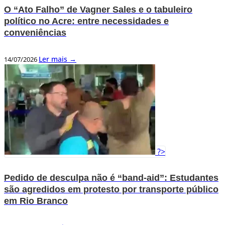
O “Ato Falho” de Vagner Sales e o tabuleiro
político no Acre: entre necessidades e
conveniências
Ler mais →
14/07/2026
?>
Pedido de desculpa não é “band-aid”: Estudantes
são agredidos em protesto por transporte público
em Rio Branco