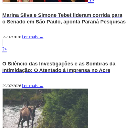
?>
Marina Silva e Simone Tebet lideram corrida para
o Senado em São Paulo, aponta Paraná Pesquisas
Ler mais →
29/07/2026
?>
O Silêncio das Investigações e as Sombras da
Intimidação: O Atentado à Imprensa no Acre
Ler mais →
29/07/2026