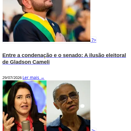
?>
Entre a condenação e o senado: A ilusão eleitoral
de Gladson Cameli
Ler mais →
29/07/2026