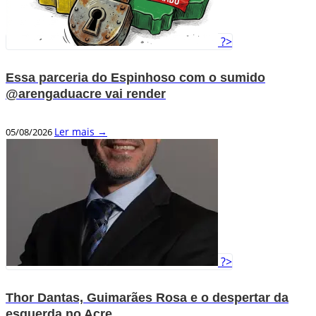
?>
Essa parceria do Espinhoso com o sumido
@arengaduacre vai render
Ler mais →
05/08/2026
?>
Thor Dantas, Guimarães Rosa e o despertar da
esquerda no Acre