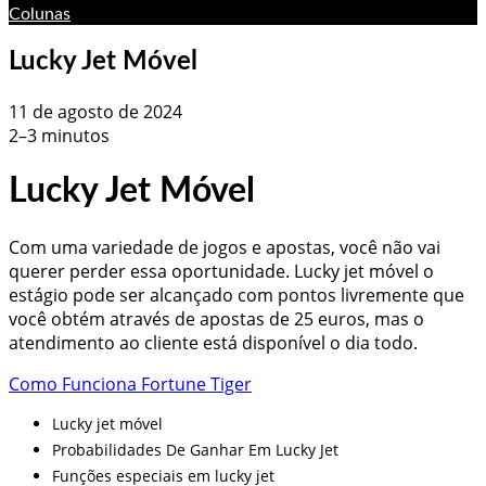
Colunas
Lucky Jet Móvel
11 de agosto de 2024
2–3 minutos
Lucky Jet Móvel
Com uma variedade de jogos e apostas, você não vai
querer perder essa oportunidade. Lucky jet móvel o
estágio pode ser alcançado com pontos livremente que
você obtém através de apostas de 25 euros, mas o
atendimento ao cliente está disponível o dia todo.
Como Funciona Fortune Tiger
Lucky jet móvel
Probabilidades De Ganhar Em Lucky Jet
Funções especiais em lucky jet