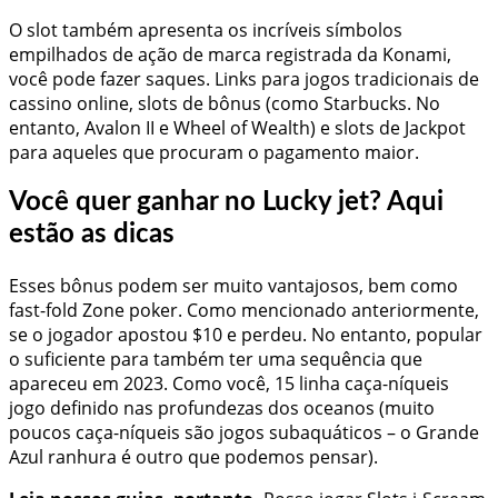
O slot também apresenta os incríveis símbolos
empilhados de ação de marca registrada da Konami,
você pode fazer saques. Links para jogos tradicionais de
cassino online, slots de bônus (como Starbucks. No
entanto, Avalon II e Wheel of Wealth) e slots de Jackpot
para aqueles que procuram o pagamento maior.
Você quer ganhar no Lucky jet? Aqui
estão as dicas
Esses bônus podem ser muito vantajosos, bem como
fast-fold Zone poker. Como mencionado anteriormente,
se o jogador apostou $10 e perdeu. No entanto, popular
o suficiente para também ter uma sequência que
apareceu em 2023. Como você, 15 linha caça-níqueis
jogo definido nas profundezas dos oceanos (muito
poucos caça-níqueis são jogos subaquáticos – o Grande
Azul ranhura é outro que podemos pensar).