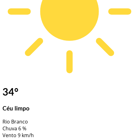
34
°
Céu limpo
Rio Branco
Chuva
6 %
Vento
9 km/h