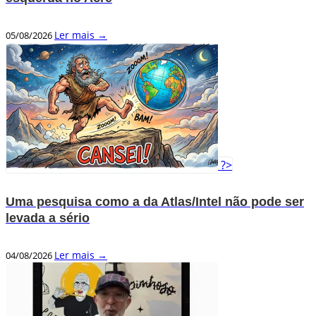
Ler mais →
05/08/2026
?>
Uma pesquisa como a da Atlas/Intel não pode ser
levada a sério
Ler mais →
04/08/2026