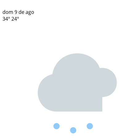
dom
9 de ago
34°
24°