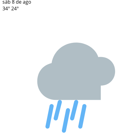
sáb
8 de ago
34°
24°