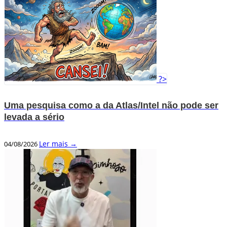
?>
Uma pesquisa como a da Atlas/Intel não pode ser
levada a sério
Ler mais →
04/08/2026