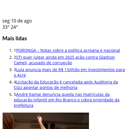
seg
10 de ago
33°
24°
Mais lidas
1
PORONGA – Notas sobre a política acreana e nacional
2
STJ quer julgar ainda em 2025 ação contra Gladson
Cameli, acusado de corrupção
3
Lula anuncia mais de R$ 1 bilhão em investimentos para
o Acre
4
Licitação da Educação é cancelada após Auditoria da
CGU apontar pontos de melhoria
5
André Kamai denuncia queda nas matrículas da
educação infantil em Rio Branco e cobra prioridade da
prefeitura