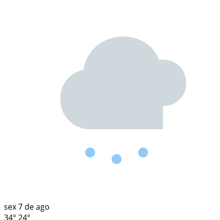
sex
7 de ago
34°
24°