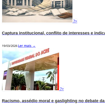
?>
Captura institucional, conflito de interesses e i
Ler mais →
19/03/2026
?>
Racismo, assédio moral e gaslighting no debate d