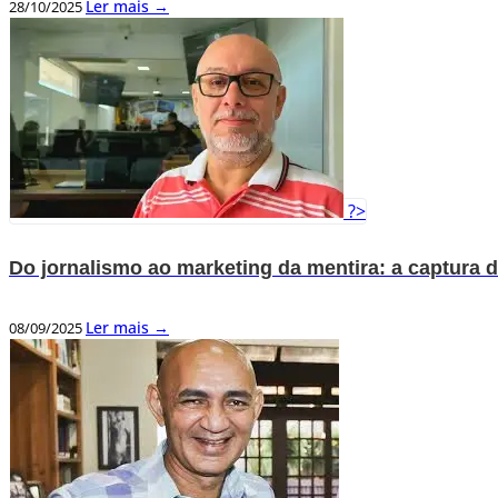
Ler mais →
28/10/2025
?>
Do jornalismo ao marketing da mentira: a captura 
Ler mais →
08/09/2025