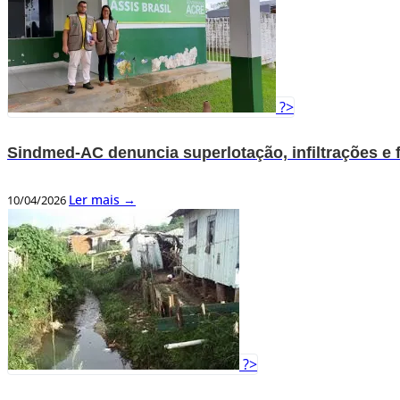
?>
Sindmed-AC denuncia superlotação, infiltrações e 
Ler mais →
10/04/2026
?>