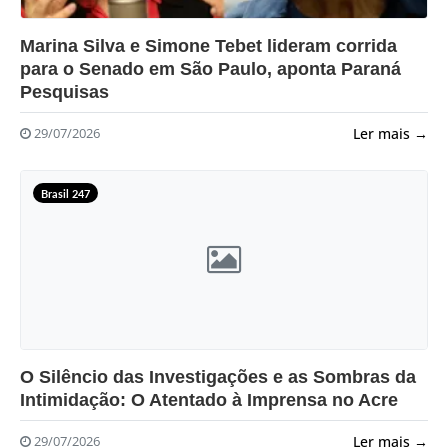
?>
Marina Silva e Simone Tebet lideram corrida
para o Senado em São Paulo, aponta Paraná
Pesquisas
Ler mais →
29/07/2026
Brasil 247
?>
O Silêncio das Investigações e as Sombras da
Intimidação: O Atentado à Imprensa no Acre
Ler mais →
29/07/2026