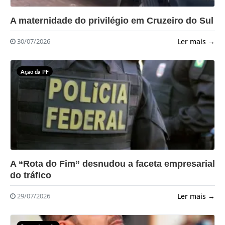
?>
A maternidade do privilégio em Cruzeiro do Sul
Ler mais →
30/07/2026
Ação da PF
?>
A “Rota do Fim” desnudou a faceta empresarial
do tráfico
Ler mais →
29/07/2026