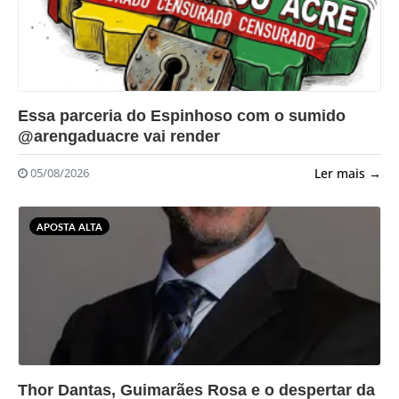
?>
Essa parceria do Espinhoso com o sumido
@arengaduacre vai render
Ler mais →
05/08/2026
APOSTA ALTA
?>
Thor Dantas, Guimarães Rosa e o despertar da