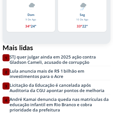
Seg
Ter
10 De Ago
11 De Ago
33°
22°
31°
22°
Mais lidas
STJ quer julgar ainda em 2025 ação contra
1
Gladson Cameli, acusado de corrupção
Lula anuncia mais de R$ 1 bilhão em
2
investimentos para o Acre
Licitação da Educação é cancelada após
3
Auditoria da CGU apontar pontos de melhoria
André Kamai denuncia queda nas matrículas da
4
educação infantil em Rio Branco e cobra
prioridade da prefeitura