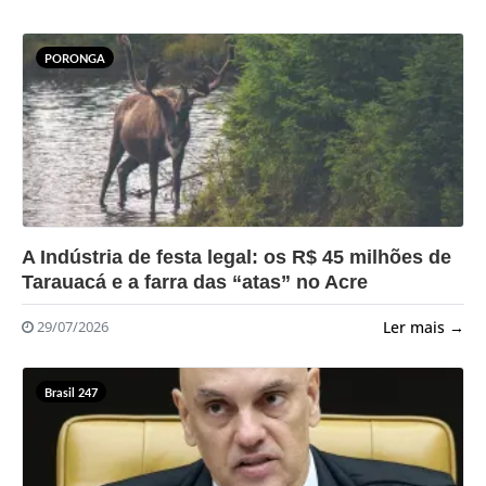
PORONGA
?>
A Indústria de festa legal: os R$ 45 milhões de
Tarauacá e a farra das “atas” no Acre
Ler mais →
29/07/2026
Brasil 247