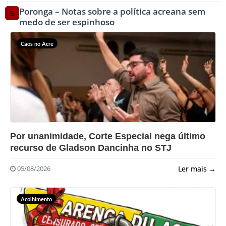
Poronga – Notas sobre a política acreana sem
5
medo de ser espinhoso
Caos no Acre
?>
Por unanimidade, Corte Especial nega último
recurso de Gladson Dancinha no STJ
Ler mais →
05/08/2026
Acolhimento