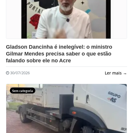
?>
Gladson Dancinha é inelegível: o ministro
Gilmar Mendes precisa saber o que estão
falando sobre ele no Acre
Ler mais →
30/07/2026
Sem categoria