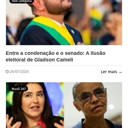
Sem categoria
?>
Entre a condenação e o senado: A ilusão
eleitoral de Gladson Cameli
Ler mais →
29/07/2026
Brasil 247