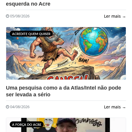
esquerda no Acre
Ler mais →
05/08/2026
ACREDITE QUEM QUISER
?>
Uma pesquisa como a da Atlas/Intel não pode
ser levada a sério
Ler mais →
04/08/2026
A FORÇA DO ACRE