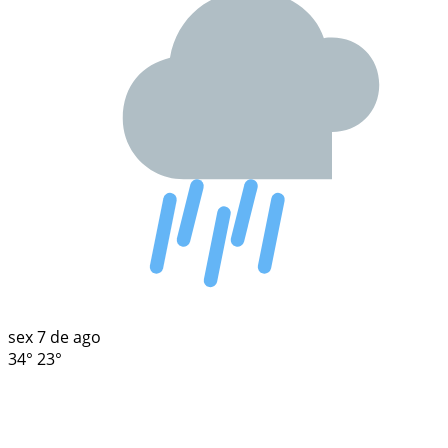
sex
7 de ago
34°
23°