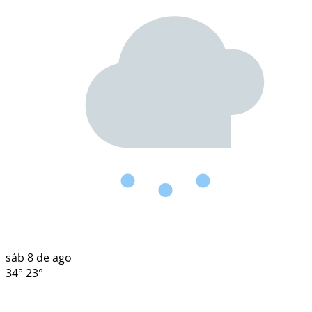
sáb
8 de ago
34°
23°