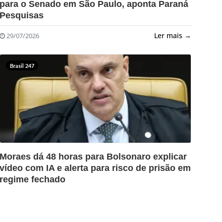
para o Senado em São Paulo, aponta Paraná
Pesquisas
Ler mais →
29/07/2026
Brasil 247
?>
Moraes dá 48 horas para Bolsonaro explicar
vídeo com IA e alerta para risco de prisão em
regime fechado
Ler mais →
29/07/2026