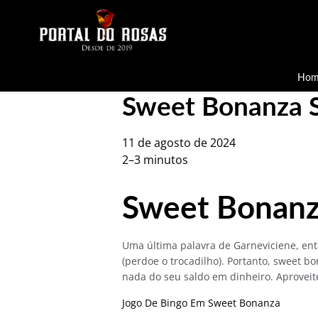
Hom
Sweet Bonanza S
11 de agosto de 2024
2–3 minutos
Sweet Bonanz
Uma última palavra de Garneviciene, ent
(perdoe o trocadilho). Portanto, sweet 
nada do seu saldo em dinheiro. Aproveit
Jogo De Bingo Em Sweet Bonanza