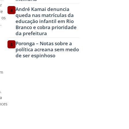
ar
André Kamai denuncia
4
de
queda nas matrículas da
 os
educação infantil em Rio
.
Branco e cobra prioridade
da prefeitura
Poronga – Notas sobre a
5
política acreana sem medo
de ser espinhoso
em
,
a
nces