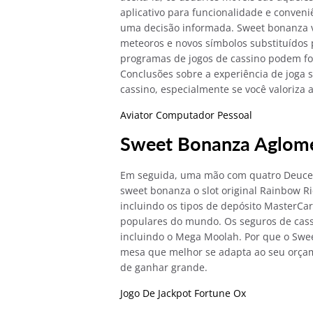
aplicativo para funcionalidade e conven
uma decisão informada. Sweet bonanza vi
meteoros e novos símbolos substituídos 
programas de jogos de cassino podem forn
Conclusões sobre a experiência de joga s
cassino, especialmente se você valoriza a
Aviator Computador Pessoal
Sweet Bonanza Aglom
Em seguida, uma mão com quatro Deuces
sweet bonanza o slot original Rainbow R
incluindo os tipos de depósito MasterCar
populares do mundo. Os seguros de cass
incluindo o Mega Moolah. Por que o Swe
mesa que melhor se adapta ao seu orçame
de ganhar grande.
Jogo De Jackpot Fortune Ox