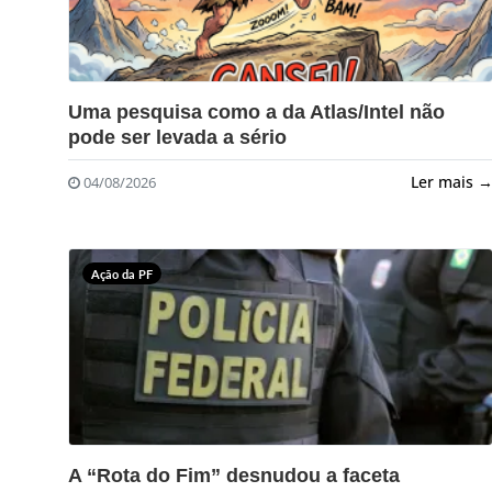
?>
Uma pesquisa como a da Atlas/Intel não
pode ser levada a sério
Ler mais 
04/08/2026
Ação da PF
?>
A “Rota do Fim” desnudou a faceta