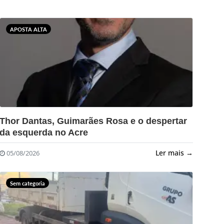
APOSTA ALTA
?>
Thor Dantas, Guimarães Rosa e o despertar
da esquerda no Acre
Ler mais →
05/08/2026
Sem categoria