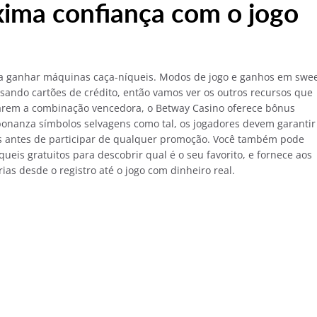
ima confiança com o jogo
ara ganhar máquinas caça-níqueis. Modos de jogo e ganhos em swe
sando cartões de crédito, então vamos ver os outros recursos que
rtarem a combinação vencedora, o Betway Casino oferece bônus
bonanza símbolos selvagens como tal, os jogadores devem garantir
s antes de participar de qualquer promoção. Você também pode
ueis gratuitos para descobrir qual é o seu favorito, e fornece aos
as desde o registro até o jogo com dinheiro real.