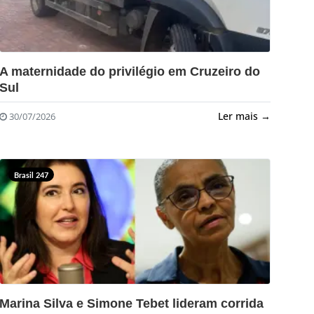
?>
A maternidade do privilégio em Cruzeiro do
Sul
Ler mais →
30/07/2026
Brasil 247
?>
Marina Silva e Simone Tebet lideram corrida