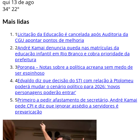
qui
13 de ago
34°
22°
Mais lidas
1
Licitação da Educação é cancelada após Auditoria da
CGU apontar pontos de melhoria
2
André Kamai denuncia queda nas matrículas da
educação infantil em Rio Branco e cobra prioridade da
prefeitura
3
Poronga – Notas sobre a política acreana sem medo de
ser espinhoso
4
Edvaldo diz que decisão do STJ com relação à Ptolomeu
poderá mudar o cenário político para 2026: ‘novos
personagens poderão entrar’
5
Primeiro a pedir afastamento de secretário, André Kamai
pede CPI e diz que ignorar assédio a servidores é
prevaricação