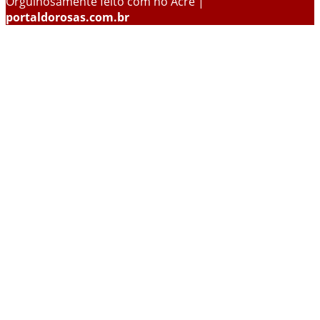
Orgulhosamente feito com
no Acre |
portaldorosas.com.br