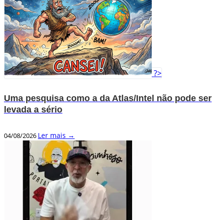
?>
Uma pesquisa como a da Atlas/Intel não pode ser
levada a sério
Ler mais →
04/08/2026