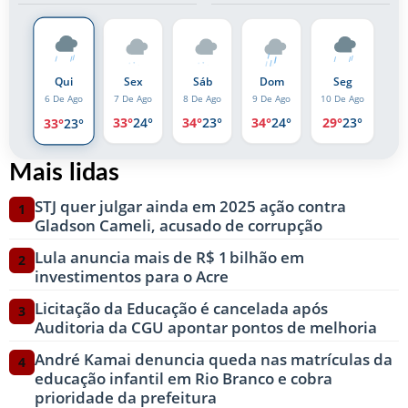
Qui
Sex
Sáb
Dom
Seg
7 De Ago
8 De Ago
9 De Ago
10 De Ago
6 De Ago
33°
24°
34°
23°
34°
24°
29°
23°
33°
23°
Mais lidas
STJ quer julgar ainda em 2025 ação contra
1
Gladson Cameli, acusado de corrupção
Lula anuncia mais de R$ 1 bilhão em
2
investimentos para o Acre
Licitação da Educação é cancelada após
3
Auditoria da CGU apontar pontos de melhoria
André Kamai denuncia queda nas matrículas da
4
educação infantil em Rio Branco e cobra
prioridade da prefeitura