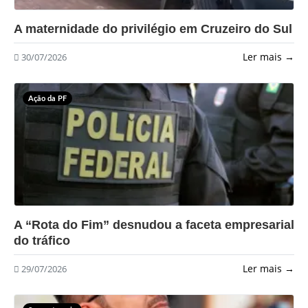
?>
A maternidade do privilégio em Cruzeiro do Sul
Ler mais →
30/07/2026
Ação da PF
?>
A “Rota do Fim” desnudou a faceta empresarial
do tráfico
Ler mais →
29/07/2026