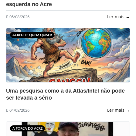
esquerda no Acre
Ler mais →
05/08/2026
ACREDITE QUEM QUISER
?>
Uma pesquisa como a da Atlas/Intel não pode
ser levada a sério
Ler mais →
04/08/2026
A FORÇA DO ACRE