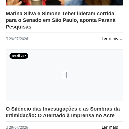
?>
Marina Silva e Simone Tebet lideram corrida
para o Senado em São Paulo, aponta Paraná
Pesquisas
Ler mais →
29/07/2026
Brasil 247
?>
O Silêncio das Investigações e as Sombras da
Intimidação: O Atentado à Imprensa no Acre
Ler mais →
29/07/2026