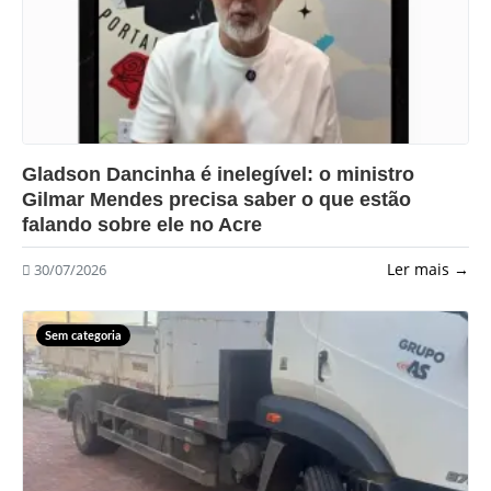
?>
Gladson Dancinha é inelegível: o ministro
Gilmar Mendes precisa saber o que estão
falando sobre ele no Acre
Ler mais →
30/07/2026
Sem categoria