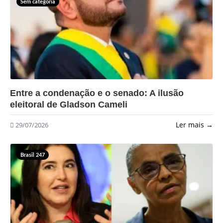
Sem categoria
?>
Entre a condenação e o senado: A ilusão
eleitoral de Gladson Cameli
Ler mais →
29/07/2026
Brasil 247