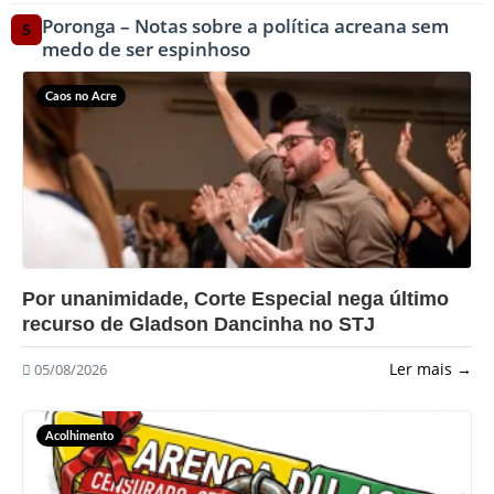
Poronga – Notas sobre a política acreana sem
5
medo de ser espinhoso
Caos no Acre
?>
Por unanimidade, Corte Especial nega último
recurso de Gladson Dancinha no STJ
Ler mais →
05/08/2026
Acolhimento