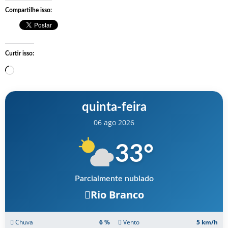
Compartilhe isso:
Curtir isso:
Carregando…
quinta-feira
06 ago 2026
33
°
Parcialmente nublado
Rio Branco
Chuva
6 %
Vento
5 km/h