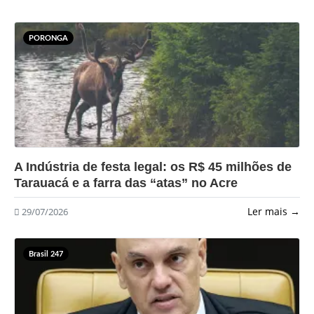
PORONGA
?>
A Indústria de festa legal: os R$ 45 milhões de
Tarauacá e a farra das “atas” no Acre
Ler mais →
29/07/2026
Brasil 247