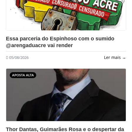
?>
Essa parceria do Espinhoso com o sumido
@arengaduacre vai render
Ler mais →
05/08/2026
APOSTA ALTA
?>
Thor Dantas, Guimarães Rosa e o despertar da