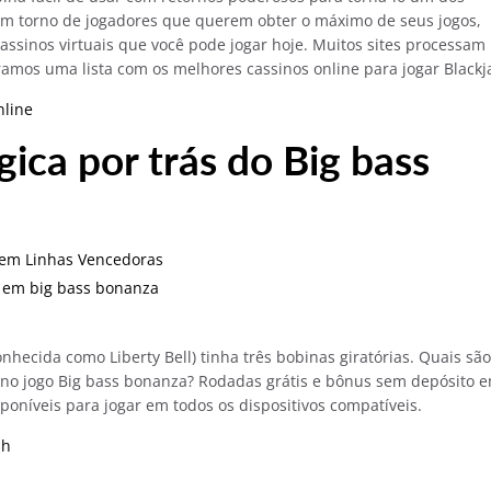
em torno de jogadores que querem obter o máximo de seus jogos,
ssinos virtuais que você pode jogar hoje. Muitos sites processam
mos uma lista com os melhores cassinos online para jogar Blackj
line
gica por trás do Big bass
Sem Linhas Vencedoras
 em big bass bonanza
nhecida como Liberty Bell) tinha três bobinas giratórias. Quais são
P no jogo Big bass bonanza? Rodadas grátis e bônus sem depósito 
sponíveis para jogar em todos os dispositivos compatíveis.
sh