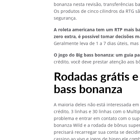
bonanza nesta revisão, transferências ba
Os produtos de cinco cilindros da RTG s
segurança.
A roleta americana tem um RTP mais ba
zero extra, é possível tomar decisões 
Geralmente leva de 1 a 7 dias úteis, m
O jogo do Big bass bonanza: um guia pa
crédito, você deve prestar atenção aos b
Rodadas grátis 
bass bonanza
A maioria deles não está interessada em
crédito, 3 linhas e 30 linhas com o Mult
problema e entrar em contato com o supo
bonanza Wild e a rodada de bônus superi
precisará recarregar sua conta se decid
cassino ao vivo e jogos de bingo ele com