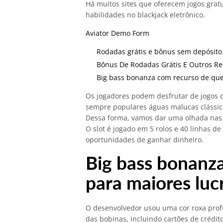
Há muitos sites que oferecem jogos gratu
habilidades no blackjack eletrônico.
Aviator Demo Form
Rodadas grátis e bônus sem depósito
Bônus De Rodadas Grátis E Outros Re
Big bass bonanza com recurso de qu
Os jogadores podem desfrutar de jogos d
sempre populares águas malucas clássica
Dessa forma, vamos dar uma olhada nas 
O slot é jogado em 5 rolos e 40 linhas d
oportunidades de ganhar dinheiro.
Big bass bonanza
para maiores luc
O desenvolvedor usou uma cor roxa profu
das bobinas, incluindo cartões de crédi