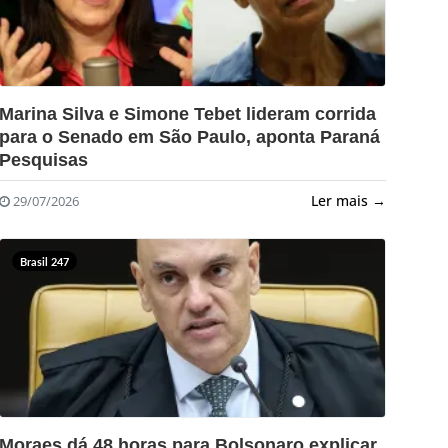
?>
Marina Silva e Simone Tebet lideram corrida
para o Senado em São Paulo, aponta Paraná
Pesquisas
Ler mais →
29/07/2026
Brasil 247
?>
Moraes dá 48 horas para Bolsonaro explicar