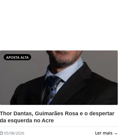
APOSTA ALTA
?>
Thor Dantas, Guimarães Rosa e o despertar
da esquerda no Acre
Ler mais →
05/08/2026