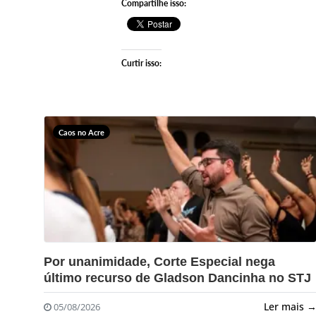
Compartilhe isso:
Curtir isso:
Caos no Acre
?>
Por unanimidade, Corte Especial nega
último recurso de Gladson Dancinha no STJ
Ler mais 
05/08/2026