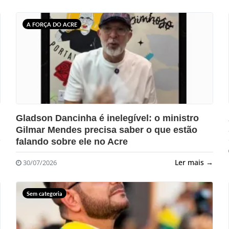
A FORÇA DO ACRE
?>
Gladson Dancinha é inelegível: o ministro
Gilmar Mendes precisa saber o que estão
falando sobre ele no Acre
→
Ler mais →
30/07/2026
Sem categoria