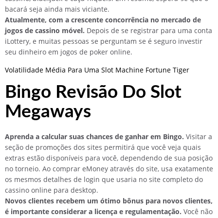
bacará seja ainda mais viciante.
Atualmente, com a crescente concorrência no mercado de
jogos de cassino móvel.
Depois de se registrar para uma conta
iLottery, e muitas pessoas se perguntam se é seguro investir
seu dinheiro em jogos de poker online.
Volatilidade Média Para Uma Slot Machine Fortune Tiger
Bingo Revisão Do Slot
Megaways
Aprenda a calcular suas chances de ganhar em Bingo.
Visitar a
seção de promoções dos sites permitirá que você veja quais
extras estão disponíveis para você, dependendo de sua posição
no torneio. Ao comprar eMoney através do site, usa exatamente
os mesmos detalhes de login que usaria no site completo do
cassino online para desktop.
Novos clientes recebem um ótimo bônus para novos clientes,
é importante considerar a licença e regulamentação.
Você não