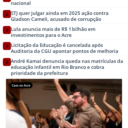
nacional
STJ quer julgar ainda em 2025 ação contra
2
Gladson Cameli, acusado de corrupção
Lula anuncia mais de R$ 1 bilhão em
3
investimentos para o Acre
Licitação da Educação é cancelada após
4
Auditoria da CGU apontar pontos de melhoria
André Kamai denuncia queda nas matrículas da
5
educação infantil em Rio Branco e cobra
prioridade da prefeitura
Caos no Acre