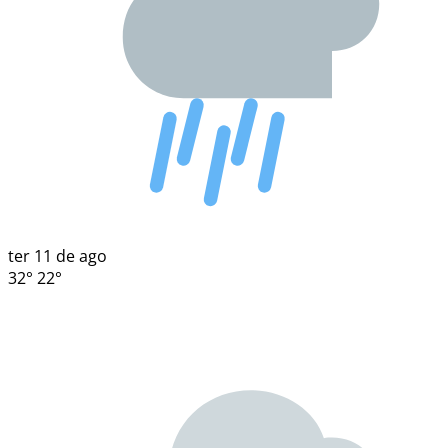
ter
11 de ago
32°
22°