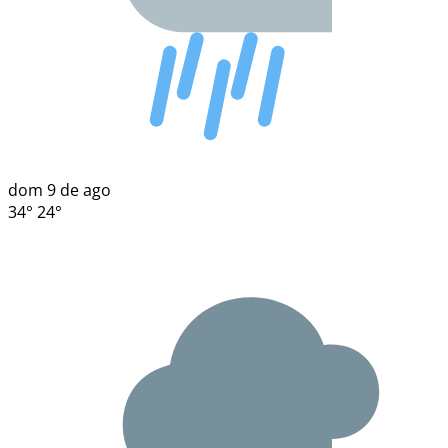
dom
9 de ago
34°
24°