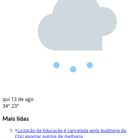
qui
13 de ago
34°
23°
Mais lidas
1
Licitação da Educação é cancelada após Auditoria da
CGU apontar pontos de melhoria