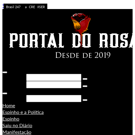
Skip to content
Caos no Acre
Acolhimento
APOSTA ALTA
ACREDITE QUEM QUISER
A FORÇA DO ACRE
Sem categoria
Ação da PF
Sem categoria
Brasil 247
Brasil 247
PORONGA
Brasil 247
Pesquisar
Pesquisar
Pesquisar
Home
Espinho e a Política
Espinho
Saiu no Diário
Manifestação