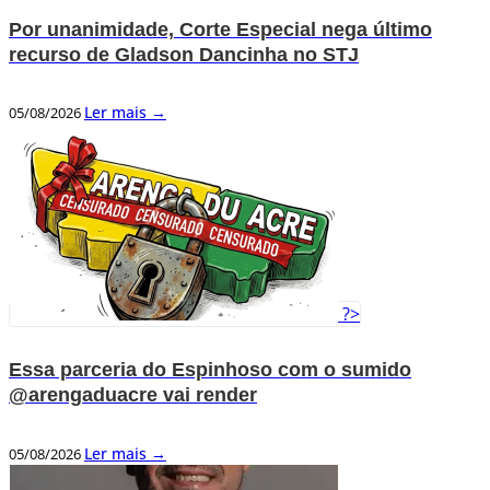
Por unanimidade, Corte Especial nega último
recurso de Gladson Dancinha no STJ
Ler mais →
05/08/2026
?>
Essa parceria do Espinhoso com o sumido
@arengaduacre vai render
Ler mais →
05/08/2026