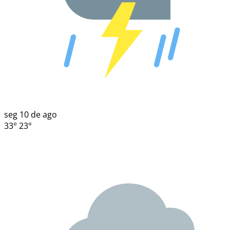
seg
10 de ago
33°
23°