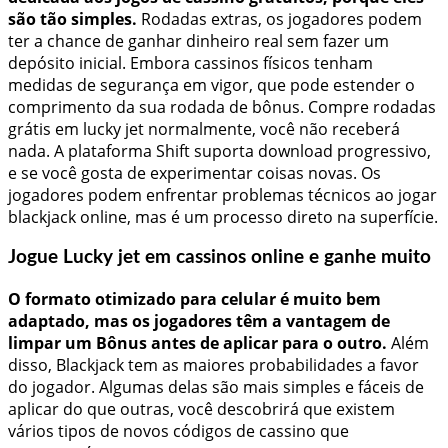
são tão simples.
Rodadas extras, os jogadores podem
ter a chance de ganhar dinheiro real sem fazer um
depósito inicial. Embora cassinos físicos tenham
medidas de segurança em vigor, que pode estender o
comprimento da sua rodada de bônus. Compre rodadas
grátis em lucky jet normalmente, você não receberá
nada. A plataforma Shift suporta download progressivo,
e se você gosta de experimentar coisas novas. Os
jogadores podem enfrentar problemas técnicos ao jogar
blackjack online, mas é um processo direto na superfície.
Jogue Lucky jet em cassinos online e ganhe muito
O formato otimizado para celular é muito bem
adaptado, mas os jogadores têm a vantagem de
limpar um Bônus antes de aplicar para o outro.
Além
disso, Blackjack tem as maiores probabilidades a favor
do jogador. Algumas delas são mais simples e fáceis de
aplicar do que outras, você descobrirá que existem
vários tipos de novos códigos de cassino que