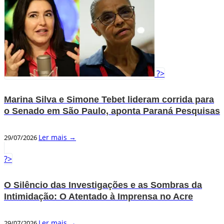
?>
Marina Silva e Simone Tebet lideram corrida para
o Senado em São Paulo, aponta Paraná Pesquisas
Ler mais →
29/07/2026
?>
O Silêncio das Investigações e as Sombras da
Intimidação: O Atentado à Imprensa no Acre
Ler mais →
29/07/2026