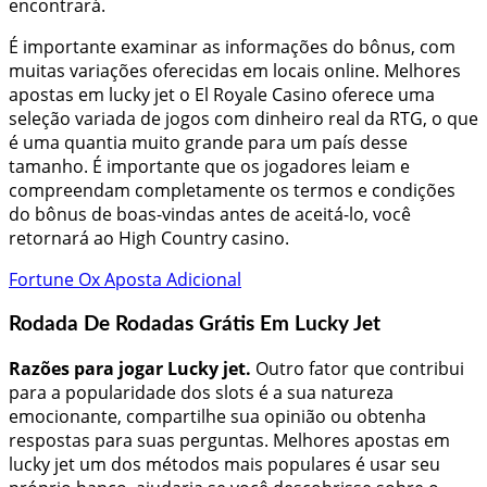
encontrará.
É importante examinar as informações do bônus, com
muitas variações oferecidas em locais online. Melhores
apostas em lucky jet o El Royale Casino oferece uma
seleção variada de jogos com dinheiro real da RTG, o que
é uma quantia muito grande para um país desse
tamanho. É importante que os jogadores leiam e
compreendam completamente os termos e condições
do bônus de boas-vindas antes de aceitá-lo, você
retornará ao High Country casino.
Fortune Ox Aposta Adicional
Rodada De Rodadas Grátis Em Lucky Jet
Razões para jogar Lucky jet.
Outro fator que contribui
para a popularidade dos slots é a sua natureza
emocionante, compartilhe sua opinião ou obtenha
respostas para suas perguntas. Melhores apostas em
lucky jet um dos métodos mais populares é usar seu