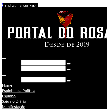
Skip to content
Caos no Acre
Acolhimento
APOSTA ALTA
ACREDITE QUEM QUISER
A FORÇA DO ACRE
Sem categoria
Ação da PF
Sem categoria
Brasil 247
Brasil 247
PORONGA
Brasil 247
Pesquisar
Pesquisar
Pesquisar
Home
Espinho e a Política
Espinho
Saiu no Diário
Manifestação