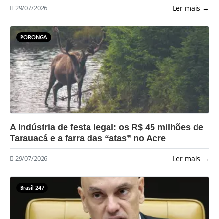
Ler mais →
29/07/2026
PORONGA
?>
A Indústria de festa legal: os R$ 45 milhões de
Tarauacá e a farra das “atas” no Acre
Ler mais →
29/07/2026
Brasil 247