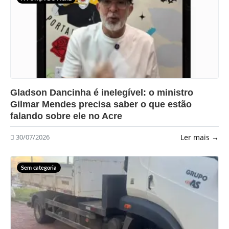
?>
Gladson Dancinha é inelegível: o ministro
Gilmar Mendes precisa saber o que estão
falando sobre ele no Acre
Ler mais →
30/07/2026
Sem categoria