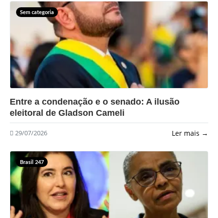
Sem categoria
?>
Entre a condenação e o senado: A ilusão
eleitoral de Gladson Cameli
Ler mais →
29/07/2026
Brasil 247