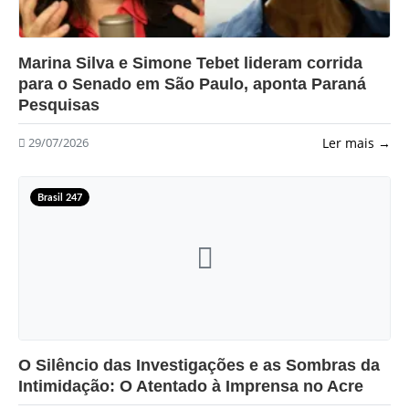
?>
Marina Silva e Simone Tebet lideram corrida
para o Senado em São Paulo, aponta Paraná
Pesquisas
Ler mais →
29/07/2026
Brasil 247
?>
O Silêncio das Investigações e as Sombras da
Intimidação: O Atentado à Imprensa no Acre