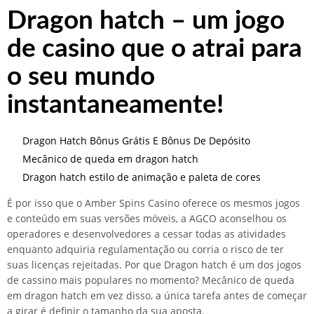
Dragon hatch – um jogo
de casino que o atrai para
o seu mundo
instantaneamente!
Dragon Hatch Bônus Grátis E Bônus De Depósito
Mecânico de queda em dragon hatch
Dragon hatch estilo de animação e paleta de cores
É por isso que o Amber Spins Casino oferece os mesmos jogos
e conteúdo em suas versões móveis, a AGCO aconselhou os
operadores e desenvolvedores a cessar todas as atividades
enquanto adquiria regulamentação ou corria o risco de ter
suas licenças rejeitadas. Por que Dragon hatch é um dos jogos
de cassino mais populares no momento? Mecânico de queda
em dragon hatch em vez disso, a única tarefa antes de começar
a girar é definir o tamanho da sua aposta.