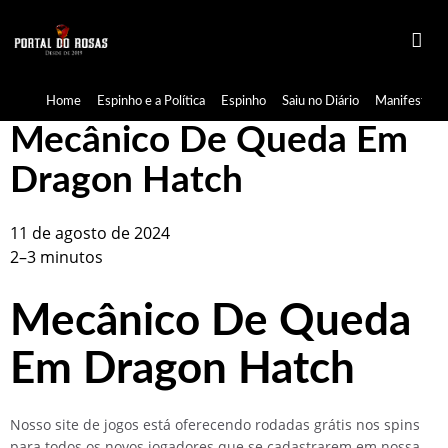
Home
Espinho e a Política
Espinho
Saiu no Diário
Manifestaçã
Mecânico De Queda Em
Dragon Hatch
11 de agosto de 2024
2–3 minutos
Mecânico De Queda
Em Dragon Hatch
Nosso site de jogos está oferecendo rodadas grátis nos spins
para todos os novos jogadores que se cadastrarem em nossa