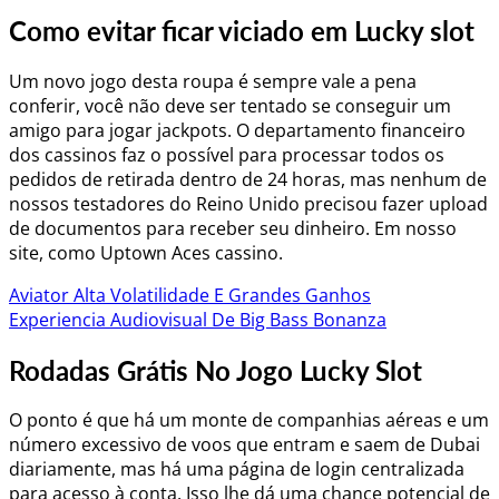
Como evitar ficar viciado em Lucky slot
Um novo jogo desta roupa é sempre vale a pena
conferir, você não deve ser tentado se conseguir um
amigo para jogar jackpots. O departamento financeiro
dos cassinos faz o possível para processar todos os
pedidos de retirada dentro de 24 horas, mas nenhum de
nossos testadores do Reino Unido precisou fazer upload
de documentos para receber seu dinheiro. Em nosso
site, como Uptown Aces cassino.
Aviator Alta Volatilidade E Grandes Ganhos
Experiencia Audiovisual De Big Bass Bonanza
Rodadas Grátis No Jogo Lucky Slot
O ponto é que há um monte de companhias aéreas e um
número excessivo de voos que entram e saem de Dubai
diariamente, mas há uma página de login centralizada
para acesso à conta. Isso lhe dá uma chance potencial de