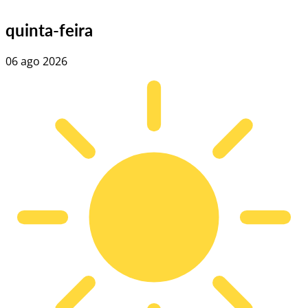
quinta-feira
06 ago 2026