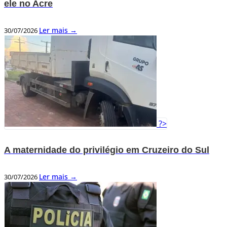
ele no Acre
Ler mais →
30/07/2026
?>
A maternidade do privilégio em Cruzeiro do Sul
Ler mais →
30/07/2026