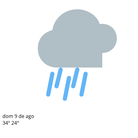
dom
9 de ago
34°
24°