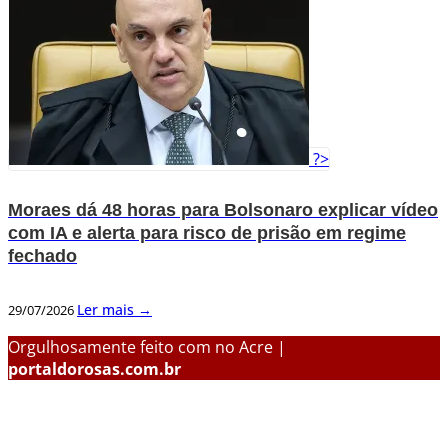
?>
Moraes dá 48 horas para Bolsonaro explicar vídeo
com IA e alerta para risco de prisão em regime
fechado
Ler mais →
29/07/2026
Orgulhosamente feito com
no Acre |
portaldorosas.com.br