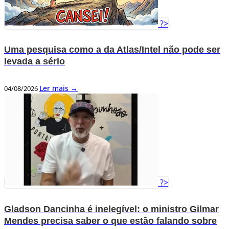
?>
Uma pesquisa como a da Atlas/Intel não pode ser
levada a sério
Ler mais →
04/08/2026
?>
Gladson Dancinha é inelegível: o ministro Gilmar
Mendes precisa saber o que estão falando sobre