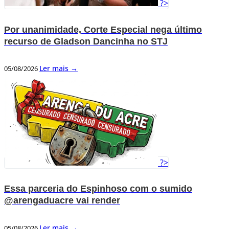
?>
Por unanimidade, Corte Especial nega último
recurso de Gladson Dancinha no STJ
Ler mais →
05/08/2026
?>
Essa parceria do Espinhoso com o sumido
@arengaduacre vai render
Ler mais →
05/08/2026