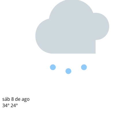
sáb
8 de ago
34°
24°