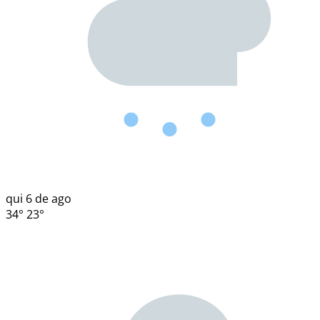
qui
6 de ago
34°
23°