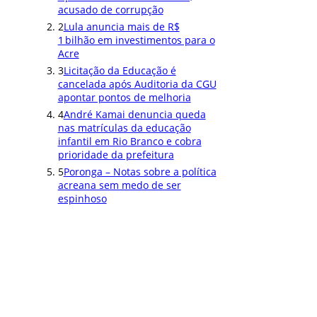
acusado de corrupção
2
Lula anuncia mais de R$
1 bilhão em investimentos para o
Acre
3
Licitação da Educação é
cancelada após Auditoria da CGU
apontar pontos de melhoria
4
André Kamai denuncia queda
nas matrículas da educação
infantil em Rio Branco e cobra
prioridade da prefeitura
5
Poronga – Notas sobre a política
acreana sem medo de ser
espinhoso