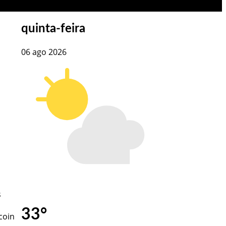
quinta-feira
06 ago 2026
s
a
33
°
coin