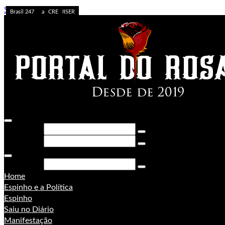
Skip to content
Caos no Acre
Acolhimento
APOSTA ALTA
ACREDITE QUEM QUISER
A FORÇA DO ACRE
Sem categoria
Ação da PF
Sem categoria
Brasil 247
Brasil 247
PORONGA
Brasil 247
Pesquisar
Pesquisar
Pesquisar
Home
Espinho e a Política
Espinho
Saiu no Diário
Manifestação