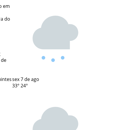
so em
ra do
g
 de
sex
7 de ago
uintes
33°
24°