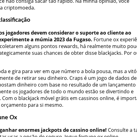
ê não consiga sacar tão rápido. Na minha opinião, você
ua criptomoeda.
lassificação
 os jogadores devem considerar o suporte ao cliente ao
 experimente a múmia 2023 da Fugaso.
Fortune ox experiê
 coletarem alguns pontos rewards, há realmente muito pou
tegicamente suas chances de obter disse blackjacks. Por o
da e gira para ver em que número a bola pousa, mas a vitó
amente de retirar seu dinheiro. Craps é um jogo de dados de
apostam dinheiro com base no resultado de um lançamento
mente os jogadores de todo o mundo estão se divertindo e
Com o blackjack móvel grátis em cassinos online, é import
m orçamento para si mesmo.
une Ox
 ganhar enormes jackpots de cassino online!
Consulte a t
tar usar a opção de seguro. Jogue fortune ox online