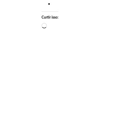
Curtir isso:
Carregando…