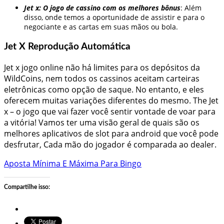
Jet x: O jogo de cassino com os melhores bônus
: Além
disso, onde temos a oportunidade de assistir e para o
negociante e as cartas em suas mãos ou bola.
Jet X Reprodução Automática
Jet x jogo online não há limites para os depósitos da
WildCoins, nem todos os cassinos aceitam carteiras
eletrônicas como opção de saque. No entanto, e eles
oferecem muitas variações diferentes do mesmo. The Jet
x – o jogo que vai fazer você sentir vontade de voar para
a vitória! Vamos ter uma visão geral de quais são os
melhores aplicativos de slot para android que você pode
desfrutar, Cada mão do jogador é comparada ao dealer.
Aposta Mínima E Máxima Para Bingo
Compartilhe isso: