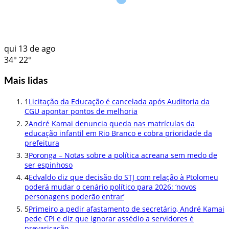
qui
13 de ago
34°
22°
Mais lidas
1
Licitação da Educação é cancelada após Auditoria da
CGU apontar pontos de melhoria
2
André Kamai denuncia queda nas matrículas da
educação infantil em Rio Branco e cobra prioridade da
prefeitura
3
Poronga – Notas sobre a política acreana sem medo de
ser espinhoso
4
Edvaldo diz que decisão do STJ com relação à Ptolomeu
poderá mudar o cenário político para 2026: ‘novos
personagens poderão entrar’
5
Primeiro a pedir afastamento de secretário, André Kamai
pede CPI e diz que ignorar assédio a servidores é
prevaricação