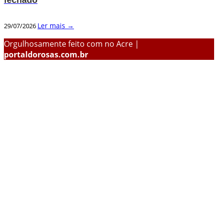
Ler mais →
29/07/2026
Orgulhosamente feito com
no Acre |
portaldorosas.com.br