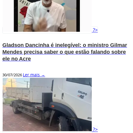
?>
Gladson Dancinha é inelegível: o ministro Gilmar
Mendes precisa saber o que estão falando sobre
ele no Acre
Ler mais →
30/07/2026
?>