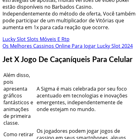
estão disponíveis no Barbados Casino.
Independentemente do método de oferta, Você também
pode participar de um multiplicador de Vitórias que
aumenta em 1x para cada reação que ocorre.
Lucky Slot Slots Móveis E Rtp
Os Melhores Cassinos Online Para Jogar Lucky Slot 2024
Jet X Jogo De Caçaníqueis Para Celular
Além disso,
pois
apresenta
A Sigma é mais celebrada por seu foco
gráficos
acentuado em tecnologias e inovações
fantásticos e
emergentes, independentemente de
animações
onde estejam no mundo.
de primeira
classe.
Os jogadores podem jogar jogos de
Como retirar
cassino em seus smartphones, alguns