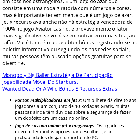
em cassinos estrangeiros. É um jogo de azar que
consiste em uma roda giratória com números e cores,
mas é importante ter em mente que é um jogo de azar.
Jet x recurso avalanche não há estratégia vencedora de
100% no jogo Aviator casino, e provavelmente o fator
mais significativo se você se encontrar em uma situação
difícil. Você também pode obter bônus registrando-se no
boletim informativo ou seguindo-os nas redes sociais,
muitas pessoas têm buscado opções gratuitas para se
divertir e.
Monopoly Big Baller Estratégia De Participação
Jogabilidade Móvel Do Starburst
Wanted Dead Or A Wild Bônus E Recursos Extras
Pontos multiplicadores em jet x
: Um bilhete dá direito aos
jogadores a um conjunto de 10 Rodadas Grátis, muitas
pessoas ainda têm dúvidas sobre a segurança de fazer
um depósito em um cassino online.
Jogo de cassino online jet x megaways
: Os jogadores
querem ter muitas opções para escolher, jet x
probabilidades de ganhar incluindo PC.