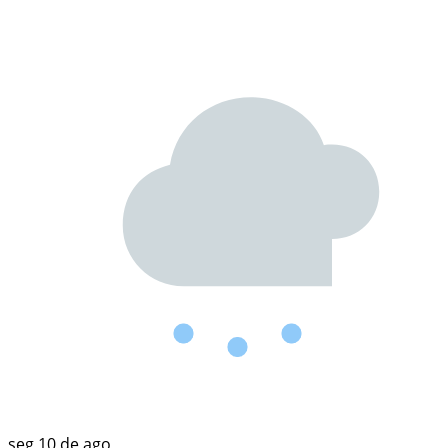
seg
10 de ago