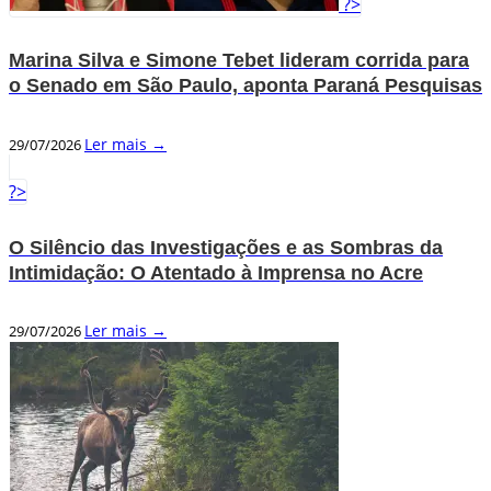
?>
Marina Silva e Simone Tebet lideram corrida para
o Senado em São Paulo, aponta Paraná Pesquisas
Ler mais →
29/07/2026
?>
O Silêncio das Investigações e as Sombras da
Intimidação: O Atentado à Imprensa no Acre
Ler mais →
29/07/2026