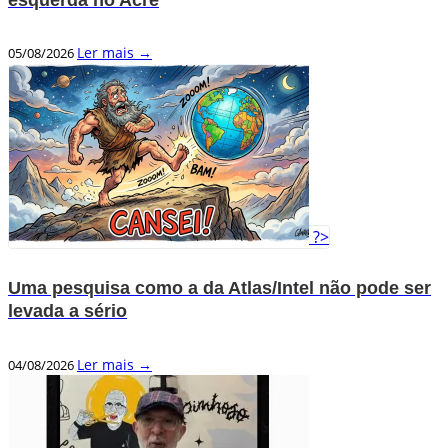
Ler mais →
05/08/2026
?>
Uma pesquisa como a da Atlas/Intel não pode ser
levada a sério
Ler mais →
04/08/2026