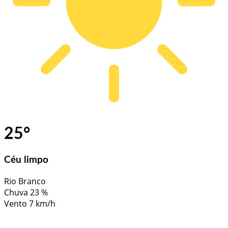
25
°
Céu limpo
Rio Branco
Chuva
23 %
Vento
7 km/h