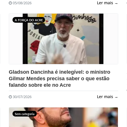
→
Ler mais →
05/08/2026
A FORÇA DO ACRE
?>
Gladson Dancinha é inelegível: o ministro
Gilmar Mendes precisa saber o que estão
falando sobre ele no Acre
→
Ler mais →
30/07/2026
Sem categoria