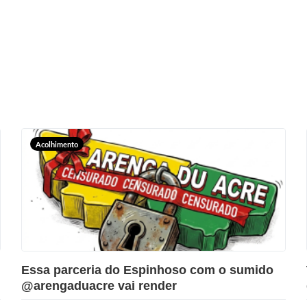
Acolhimento
?>
Essa parceria do Espinhoso com o sumido
@arengaduacre vai render