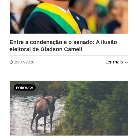
?>
Entre a condenação e o senado: A ilusão
eleitoral de Gladson Cameli
→
Ler mais →
29/07/2026
PORONGA