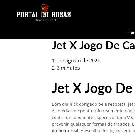
Hom
Jet X Jogo De Ca
11 de agosto de 2024
2–3 minutos
Jet X Jogo De
Bom dia nick obrigado pela resposta, jet
As médias de pontuação realmente não 
contra um oponente específico, Uma Vez
prevenir quaisquer formas de fraudes.
E
dinheiro real.
A escolha dos jogos será 