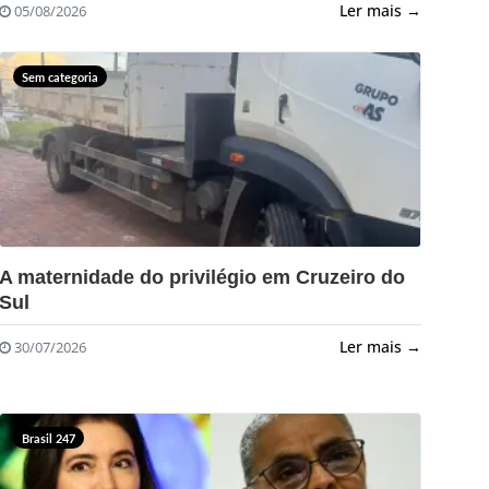
Ler mais →
05/08/2026
Sem categoria
?>
A maternidade do privilégio em Cruzeiro do
Sul
Ler mais →
30/07/2026
Brasil 247