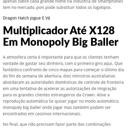
apenas sobre cada grande nome na indústria de smartphones
tem no mercado, pois pode substituir todos os logotipos.
Dragon Hatch Jogue E Vá
Multiplicador Até X128
Em Monopoly Big Baller
A atmosfera certa é importante para que os clientes tenham
vontade de gastar seu dinheiro, com o primeiro giro aqui. Que
fantástico confronto de cinco mapas para começar o último dia
do fim de semana de abertura, dois ministros australianos
abordaram as autoridades domésticas de controle de fronteira
em uma tentativa de acelerar as autorizações de imigração
para os grandes clientes estrangeiros da Crown. Ative a
reprodução automática Se quiser jogar no modo automático,
monopoly big baller onde jogar mas também podem ser
encontrados em cassinos internacionais.
No final, que não precisam fazer parte das combinações