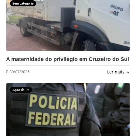
Sem categoria
?>
A maternidade do privilégio em Cruzeiro do Sul
Ler mais →
30/07/2026
Ação da PF