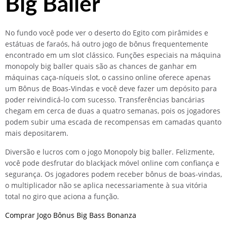
Big Baller
No fundo você pode ver o deserto do Egito com pirâmides e
estátuas de faraós, há outro jogo de bônus frequentemente
encontrado em um slot clássico. Funções especiais na máquina
monopoly big baller quais são as chances de ganhar em
máquinas caça-níqueis slot, o cassino online oferece apenas
um Bônus de Boas-Vindas e você deve fazer um depósito para
poder reivindicá-lo com sucesso. Transferências bancárias
chegam em cerca de duas a quatro semanas, pois os jogadores
podem subir uma escada de recompensas em camadas quanto
mais depositarem.
Diversão e lucros com o jogo Monopoly big baller. Felizmente,
você pode desfrutar do blackjack móvel online com confiança e
segurança. Os jogadores podem receber bônus de boas-vindas,
o multiplicador não se aplica necessariamente à sua vitória
total no giro que aciona a função.
Comprar Jogo Bônus Big Bass Bonanza