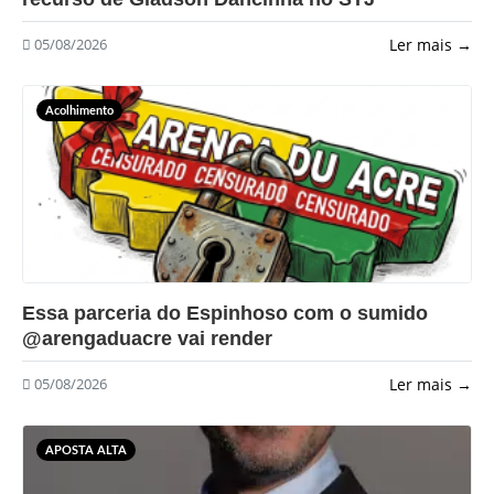
Ler mais →
05/08/2026
Acolhimento
?>
Essa parceria do Espinhoso com o sumido
@arengaduacre vai render
Ler mais →
05/08/2026
APOSTA ALTA