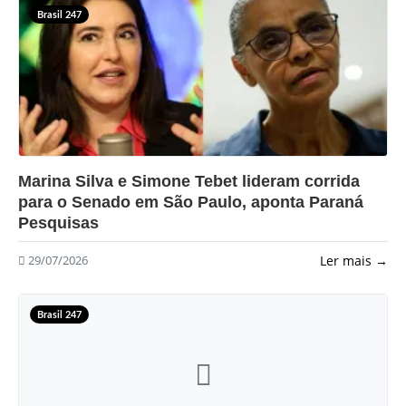
Brasil 247
?>
Marina Silva e Simone Tebet lideram corrida
para o Senado em São Paulo, aponta Paraná
Pesquisas
Ler mais →
29/07/2026
Brasil 247