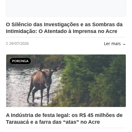
?>
O Silêncio das Investigações e as Sombras da
Intimidação: O Atentado à Imprensa no Acre
Ler mais →
29/07/2026
PORONGA
?>
A Indústria de festa legal: os R$ 45 milhões de
Tarauacá e a farra das “atas” no Acre