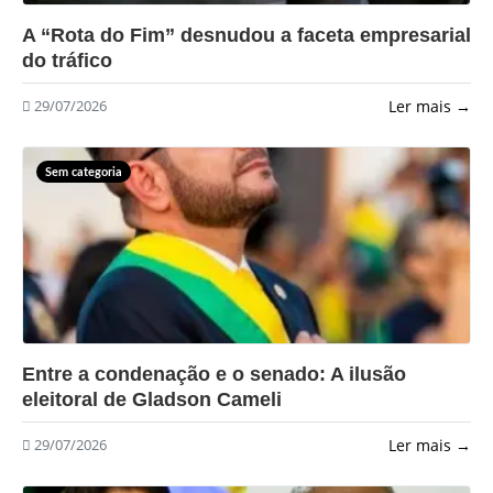
?>
A “Rota do Fim” desnudou a faceta empresarial
do tráfico
Ler mais →
29/07/2026
Sem categoria
?>
Entre a condenação e o senado: A ilusão
eleitoral de Gladson Cameli
Ler mais →
29/07/2026