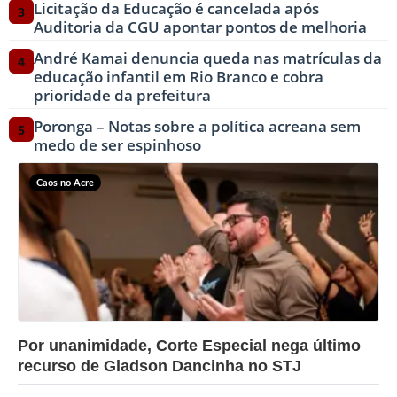
Licitação da Educação é cancelada após
3
Auditoria da CGU apontar pontos de melhoria
André Kamai denuncia queda nas matrículas da
4
educação infantil em Rio Branco e cobra
prioridade da prefeitura
Poronga – Notas sobre a política acreana sem
5
medo de ser espinhoso
Caos no Acre
?>
Por unanimidade, Corte Especial nega último
recurso de Gladson Dancinha no STJ