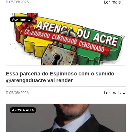
Ler mais →
05/08/2026
Acolhimento
?>
Essa parceria do Espinhoso com o sumido
@arengaduacre vai render
Ler mais →
05/08/2026
APOSTA ALTA