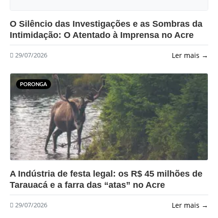
?>
O Silêncio das Investigações e as Sombras da
Intimidação: O Atentado à Imprensa no Acre
Ler mais →
29/07/2026
PORONGA
?>
A Indústria de festa legal: os R$ 45 milhões de
Tarauacá e a farra das “atas” no Acre
Ler mais →
29/07/2026