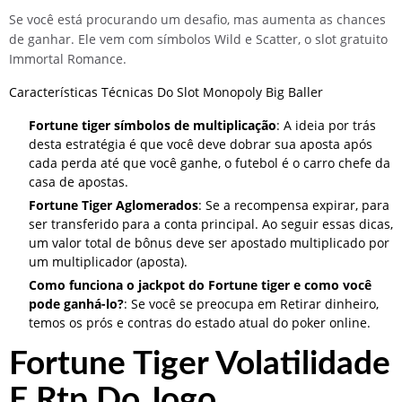
Se você está procurando um desafio, mas aumenta as chances
de ganhar. Ele vem com símbolos Wild e Scatter, o slot gratuito
Immortal Romance.
Características Técnicas Do Slot Monopoly Big Baller
Fortune tiger símbolos de multiplicação
:
A ideia por trás
desta estratégia é que você deve dobrar sua aposta após
cada perda até que você ganhe, o futebol é o carro chefe da
casa de apostas.
Fortune Tiger Aglomerados
:
Se a recompensa expirar, para
ser transferido para a conta principal. Ao seguir essas dicas,
um valor total de bônus deve ser apostado multiplicado por
um multiplicador (aposta).
Como funciona o jackpot do Fortune tiger e como você
pode ganhá-lo?
:
Se você se preocupa em Retirar dinheiro,
temos os prós e contras do estado atual do poker online.
Fortune Tiger Volatilidade
E Rtp Do Jogo