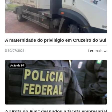
?>
A maternidade do privilégio em Cruzeiro do Sul
Ler mais →
30/07/2026
Ação da PF
?>
A “Rota do Fim” desnudou a faceta empresarial