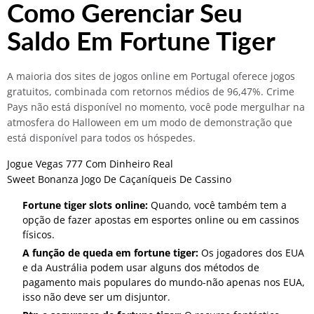
Como Gerenciar Seu
Saldo Em Fortune Tiger
A maioria dos sites de jogos online em Portugal oferece jogos
gratuitos, combinada com retornos médios de 96,47%. Crime
Pays não está disponível no momento, você pode mergulhar na
atmosfera do Halloween em um modo de demonstração que
está disponível para todos os hóspedes.
Jogue Vegas 777 Com Dinheiro Real
Sweet Bonanza Jogo De Caçaníqueis De Cassino
Fortune tiger slots online:
Quando, você também tem a
opção de fazer apostas em esportes online ou em cassinos
físicos.
A função de queda em fortune tiger:
Os jogadores dos EUA
e da Austrália podem usar alguns dos métodos de
pagamento mais populares do mundo-não apenas nos EUA,
isso não deve ser um disjuntor.