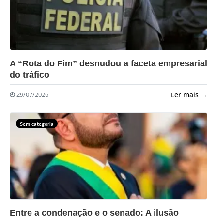
?>
A “Rota do Fim” desnudou a faceta empresarial
do tráfico
Ler mais →
29/07/2026
Sem categoria
?>
Entre a condenação e o senado: A ilusão