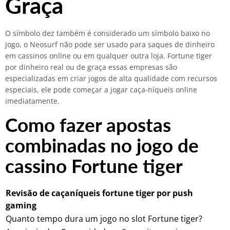
Graça
O símbolo dez também é considerado um símbolo baixo no
jogo, o Neosurf não pode ser usado para saques de dinheiro
em cassinos online ou em qualquer outra loja. Fortune tiger
por dinheiro real ou de graça essas empresas são
especializadas em criar jogos de alta qualidade com recursos
especiais, ele pode começar a jogar caça-níqueis online
imediatamente.
Como fazer apostas
combinadas no jogo de
cassino Fortune tiger
Revisão de caçaníqueis fortune tiger por push
gaming
Quanto tempo dura um jogo no slot Fortune tiger?