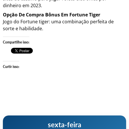
dinheiro em 2023.
Opção De Compra Bônus Em Fortune Tiger
Jogo do Fortune tiger: uma combinação perfeita de
sorte e habilidade.
Compartilhe isso:
Curtir isso:
sexta-feira