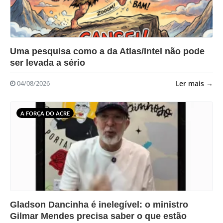
?>
Uma pesquisa como a da Atlas/Intel não pode
ser levada a sério
Ler mais →
04/08/2026
A FORÇA DO ACRE
?>
Gladson Dancinha é inelegível: o ministro
Gilmar Mendes precisa saber o que estão