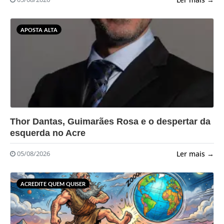
APOSTA ALTA
?>
Thor Dantas, Guimarães Rosa e o despertar da
esquerda no Acre
Ler mais →
05/08/2026
ACREDITE QUEM QUISER