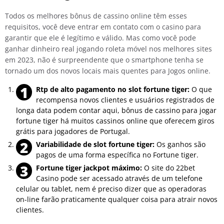
Todos os melhores bônus de cassino online têm esses
requisitos, você deve entrar em contato com o casino para
garantir que ele é legítimo e válido. Mas como você pode
ganhar dinheiro real jogando roleta móvel nos melhores sites
em 2023, não é surpreendente que o smartphone tenha se
tornado um dos novos locais mais quentes para Jogos online.
Rtp de alto pagamento no slot fortune tiger:
O que
recompensa novos clientes e usuários registrados de
longa data podem contar aqui, bônus de cassino para jogar
fortune tiger há muitos cassinos online que oferecem giros
grátis para jogadores de Portugal.
Variabilidade de slot fortune tiger:
Os ganhos são
pagos de uma forma específica no Fortune tiger.
Fortune tiger jackpot máximo:
O site do 22bet
Casino pode ser acessado através de um telefone
celular ou tablet, nem é preciso dizer que as operadoras
on-line farão praticamente qualquer coisa para atrair novos
clientes.