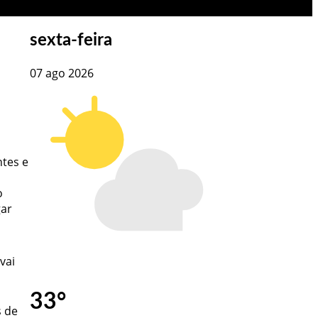
sexta-feira
07 ago 2026
ntes e
o
gar
vai
33
°
s de