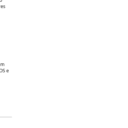
o
res
em
OS e