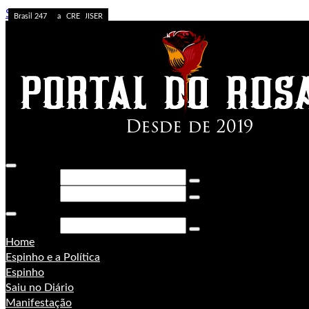
Skip to content
Caos no Acre
Acolhimento
APOSTA ALTA
ACREDITE QUEM QUISER
A FORÇA DO ACRE
Sem categoria
Ação da PF
Sem categoria
Brasil 247
Brasil 247
PORONGA
Brasil 247
Pesquisar
Pesquisar
Pesquisar
Home
Espinho e a Política
Espinho
Saiu no Diário
Manifestação