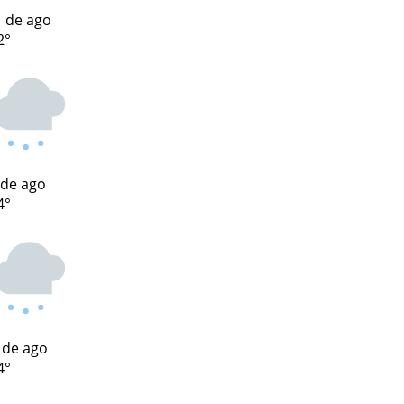
 de ago
2°
 de ago
4°
 de ago
4°