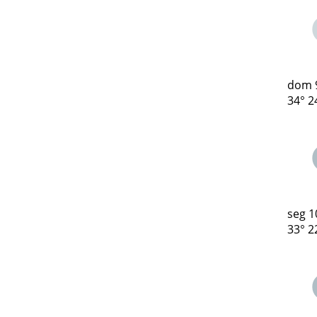
dom
34°
2
seg
1
33°
2