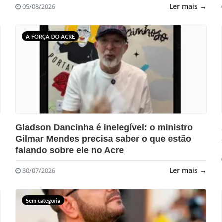
→
Ler mais →
05/08/2026
A FORÇA DO ACRE
?>
Gladson Dancinha é inelegível: o ministro
Gilmar Mendes precisa saber o que estão
falando sobre ele no Acre
→
Ler mais →
30/07/2026
Sem categoria