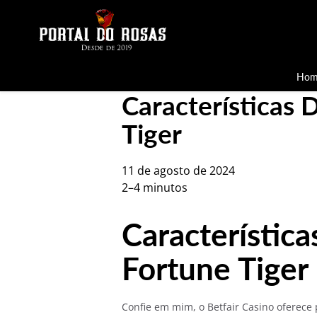
Hom
Características
Tiger
11 de agosto de 2024
2–4 minutos
Característic
Fortune Tiger
Confie em mim, o Betfair Casino oferece 