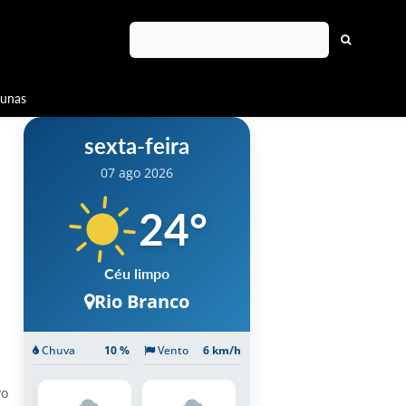
lunas
sexta-feira
07 ago 2026
24
°
Céu limpo
Rio Branco
Chuva
10 %
Vento
6 km/h
vo