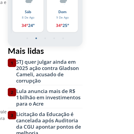
ga e
Se
Dom
Seg
Ter
9 De Ago
10 De Ago
11 De Ago
7 De 
°
34°
25°
32°
23°
30°
22°
34°
2
Mais lidas
STJ quer julgar ainda em
1
2025 ação contra Gladson
Cameli, acusado de
corrupção
Lula anuncia mais de R$
2
1 bilhão em investimentos
para o Acre
vale
Licitação da Educação é
3
ara
cancelada após Auditoria
da CGU apontar pontos de
melhoria