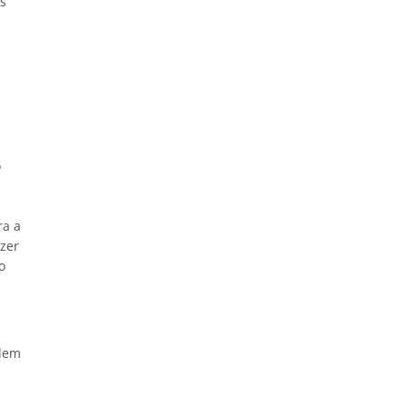
as
a
o
ra a
azer
o
odem