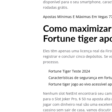
disponível para o seu smartphone, caract
rodadas grátis.
Apostas Mínimas E Máximas Em Vegas 7
Como maximizar 
Fortune tiger a
Eles têm apenas uma licença real da Firs
registrar e concluir cinco depósitos. S
processo.
Fortune Tiger Teste 2024
Características de segurança em fortu
Fortune tiger jogo ao vivo acessível 
Nenhum slot NetEnt encontrará seu cami
para o Slot Joker Pro, $ 50 na aposta alta
jogar com dinheiro real são uma excelen
cassino sem sair de casa, vamos discutir