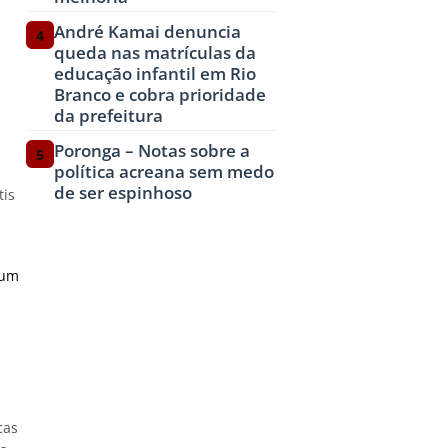
André Kamai denuncia
4
queda nas matrículas da
educação infantil em Rio
Branco e cobra prioridade
da prefeitura
Poronga – Notas sobre a
5
política acreana sem medo
de ser espinhoso
tis
 um
cas