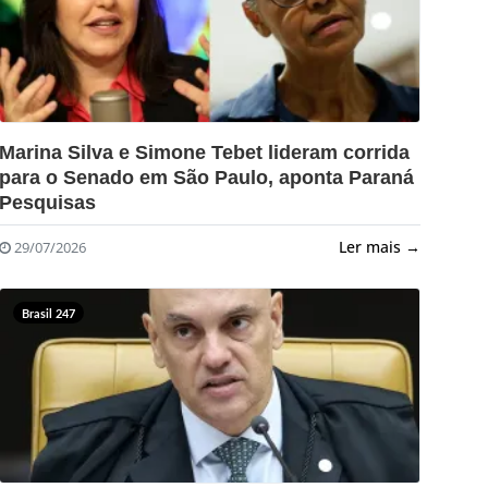
?>
Marina Silva e Simone Tebet lideram corrida
para o Senado em São Paulo, aponta Paraná
Pesquisas
Ler mais →
29/07/2026
Brasil 247