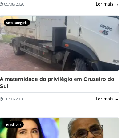
Ler mais →
05/08/2026
Sem categoria
?>
A maternidade do privilégio em Cruzeiro do
Sul
Ler mais →
30/07/2026
Brasil 247