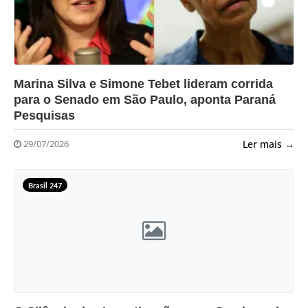
?>
Marina Silva e Simone Tebet lideram corrida
para o Senado em São Paulo, aponta Paraná
Pesquisas
Ler mais →
29/07/2026
Brasil 247
?>