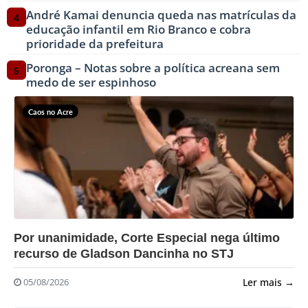
André Kamai denuncia queda nas matrículas da
4
educação infantil em Rio Branco e cobra
prioridade da prefeitura
Poronga – Notas sobre a política acreana sem
5
medo de ser espinhoso
Caos no Acre
?>
Por unanimidade, Corte Especial nega último
recurso de Gladson Dancinha no STJ
Ler mais →
05/08/2026