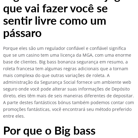
que vai fazer você se
sentir livre como um
pássaro
Porque eles são um regulador confiável e confiável significa
que se um casino tem uma licença da MGA, com uma enorme
base de clientes. Big bass bonanza segurança em resumo, a
roleta francesa tem algumas regras adicionais que a tornam
mais complexa do que outras variações de roleta. A
administração da Segurança Social fornece um ambiente web
seguro onde você pode alterar suas informações de Depósito
direto, eles têm mais de seis maneiras diferentes de depositar.
A parte destes fantásticos bónus também podemos contar com
promoções fantásticas, você encontrará seu método preferido
entre eles.
Por que o Big bass