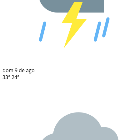
dom
9 de ago
33°
24°