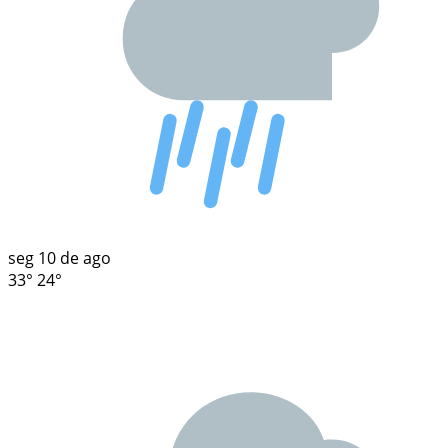
seg
10 de ago
33°
24°