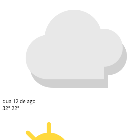
qua
12 de ago
32°
22°