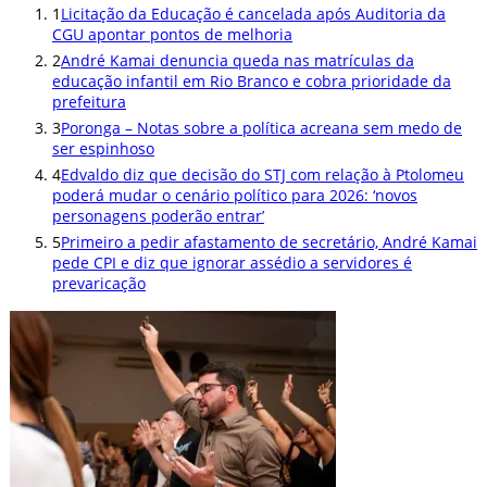
1
Licitação da Educação é cancelada após Auditoria da
CGU apontar pontos de melhoria
2
André Kamai denuncia queda nas matrículas da
educação infantil em Rio Branco e cobra prioridade da
prefeitura
3
Poronga – Notas sobre a política acreana sem medo de
ser espinhoso
4
Edvaldo diz que decisão do STJ com relação à Ptolomeu
poderá mudar o cenário político para 2026: ‘novos
personagens poderão entrar’
5
Primeiro a pedir afastamento de secretário, André Kamai
pede CPI e diz que ignorar assédio a servidores é
prevaricação