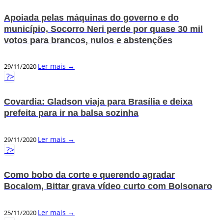
Apoiada pelas máquinas do governo e do
município, Socorro Neri perde por quase 30 mil
votos para brancos, nulos e abstenções
Ler mais →
29/11/2020
?>
Covardia: Gladson viaja para Brasília e deixa
prefeita para ir na balsa sozinha
Ler mais →
29/11/2020
?>
Como bobo da corte e querendo agradar
Bocalom, Bittar grava vídeo curto com Bolsonaro
Ler mais →
25/11/2020