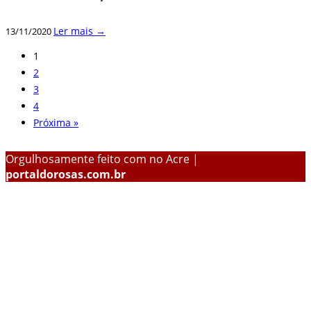
Ler mais →
13/11/2020
1
2
3
4
Próxima »
Orgulhosamente feito com
no Acre |
portaldorosas.com.br