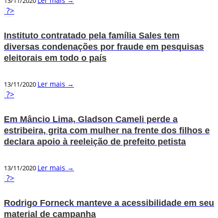
Ler mais →
13/11/2020
?>
Instituto contratado pela família Sales tem
diversas condenações por fraude em pesquisas
eleitorais em todo o país
Ler mais →
13/11/2020
?>
Em Mâncio Lima, Gladson Cameli perde a
estribeira, grita com mulher na frente dos filhos e
declara apoio à reeleição de prefeito petista
Ler mais →
13/11/2020
?>
Rodrigo Forneck manteve a acessibilidade em seu
material de campanha