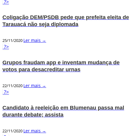
?>
Coligação DEM/PSDB pede que prefeita eleita de
Tarauacá não seja diplomada
Ler mais →
25/11/2020
?>
Grupos fraudam app e inventam mudança de
votos para desacreditar urnas
Ler mais →
22/11/2020
?>
Candidato à reeleição em Blumenau passa mal
durante debate; assista
Ler mais →
22/11/2020