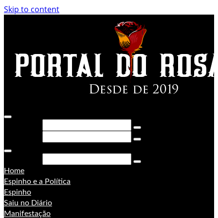
Skip to content
Pesquisar
Pesquisar
Pesquisar
Home
Espinho e a Política
Espinho
Saiu no Diário
Manifestação