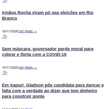
?>
Irmãos Rocha viram pó nas eleições em Rio
Branco
Ler mais →
16/11/2020
?>
Sem máscara, governador perde moral para
cobrar e flerta com a COVID-19
Ler mais →
15/11/2020
?>
Em Xapuri, Gladson põe candidata para dançar e
falta com a verdade ao dizer que tem dinheiro
para construir ponte