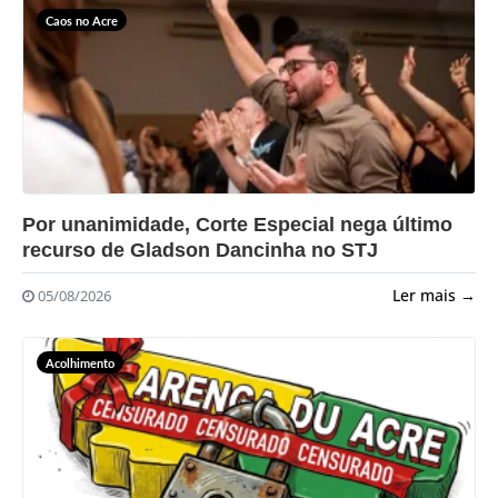
Caos no Acre
?>
Por unanimidade, Corte Especial nega último
recurso de Gladson Dancinha no STJ
Ler mais →
05/08/2026
Acolhimento