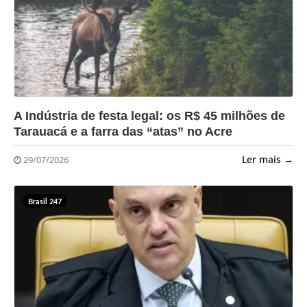
?>
A Indústria de festa legal: os R$ 45 milhões de
Tarauacá e a farra das “atas” no Acre
Ler mais →
29/07/2026
Brasil 247