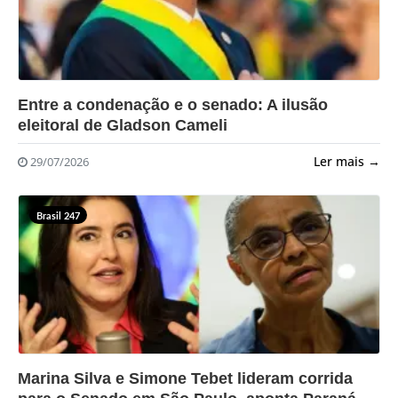
?>
Entre a condenação e o senado: A ilusão
eleitoral de Gladson Cameli
Ler mais →
29/07/2026
Brasil 247
?>
Marina Silva e Simone Tebet lideram corrida