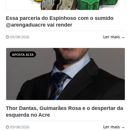
?>
Essa parceria do Espinhoso com o sumido
@arengaduacre vai render
Ler mais →
05/08/2026
APOSTA ALTA
?>
Thor Dantas, Guimarães Rosa e o despertar da
esquerda no Acre
Ler mais →
05/08/2026