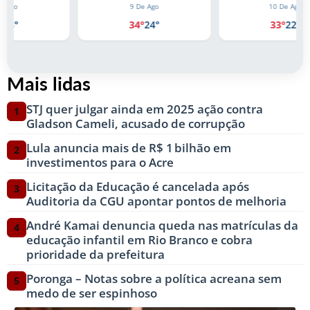
9 De Ago
10 De Ago
34°
24°
33°
22°
Mais lidas
STJ quer julgar ainda em 2025 ação contra
1
Gladson Cameli, acusado de corrupção
Lula anuncia mais de R$ 1 bilhão em
2
investimentos para o Acre
Licitação da Educação é cancelada após
3
Auditoria da CGU apontar pontos de melhoria
André Kamai denuncia queda nas matrículas da
4
educação infantil em Rio Branco e cobra
prioridade da prefeitura
Poronga – Notas sobre a política acreana sem
5
medo de ser espinhoso