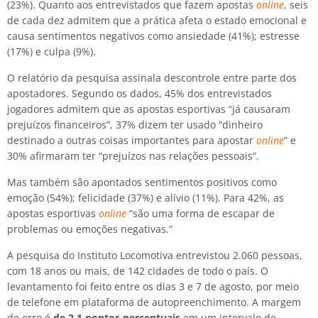
(23%). Quanto aos entrevistados que fazem apostas
online
, seis
de cada dez admitem que a prática afeta o estado emocional e
causa sentimentos negativos como ansiedade (41%); estresse
(17%) e culpa (9%).
O relatório da pesquisa assinala descontrole entre parte dos
apostadores. Segundo os dados, 45% dos entrevistados
jogadores admitem que as apostas esportivas “já causaram
prejuízos financeiros”, 37% dizem ter usado “dinheiro
destinado a outras coisas importantes para apostar
online
” e
30% afirmaram ter “prejuízos nas relações pessoais”.
Mas também são apontados sentimentos positivos como
emoção (54%); felicidade (37%) e alívio (11%). Para 42%, as
apostas esportivas
online
“são uma forma de escapar de
problemas ou emoções negativas.”
A pesquisa do Instituto Locomotiva entrevistou 2.060 pessoas,
com 18 anos ou mais, de 142 cidades de todo o país. O
levantamento foi feito entre os dias 3 e 7 de agosto, por meio
de telefone em plataforma de autopreenchimento. A margem
de erro é
de 2,1 pontos percentuais
em um intervalo de