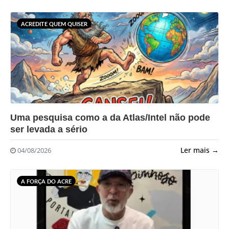
ACREDITE QUEM QUISER
?>
Uma pesquisa como a da Atlas/Intel não pode
ser levada a sério
Ler mais →
04/08/2026
A FORÇA DO ACRE