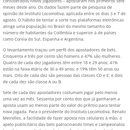
considerados novos jogadores – apostaram nos primeiros sete
meses deste ano. Os dados fazem parte de pesquisa de
opinião do Instituto Locomotiva, aplicada entre os dias 3 e 7 de
agosto. O hábito de tentar a sorte nas plataformas eletrônicas
atinge uma população no Brasil do mesmo tamanho do
número de habitantes da Colômbia e superior à de países
como Coreia do Sul, Espanha e Argentina.
O levantamento traçou um perfil dos apostadores de bets.
Cinquenta e três por cento são homens e 47% são mulheres.
Quatro de cada dez jogadores têm entre 18 e 29 anos; 41%
estão na faixa etária de 30 a 49 anos; e 19% têm 50 anos ou
mais. Oito de cada dez são pessoas das classes CD e E; e dois
de cada dez são classe A ou B.
Sete de cada dez apostadores costumam jogar pelo menos
uma vez ao mês. Sessenta por cento dos que já ganharam a
aposta usam ao menos parte do valor do prêmio para tentar
nova jogada. Para o presidente do Instituto Locomotiva, Renato
Meirelles, a facilidade de fazer aposta nos celulares à mão, o
apelo publicitário das bets patrocinando times e campeonatos