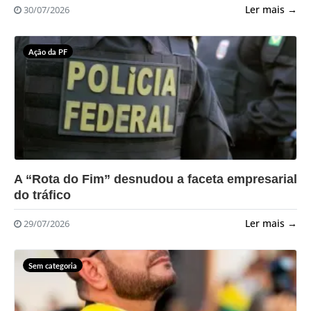
Ler mais →
30/07/2026
Ação da PF
?>
A “Rota do Fim” desnudou a faceta empresarial
do tráfico
Ler mais →
29/07/2026
Sem categoria