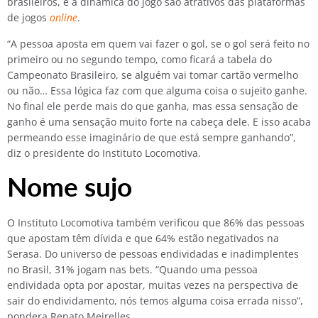
brasileiros, e a dinâmica do jogo são atrativos das plataformas
de jogos
online
.
“A pessoa aposta em quem vai fazer o gol, se o gol será feito no
primeiro ou no segundo tempo, como ficará a tabela do
Campeonato Brasileiro, se alguém vai tomar cartão vermelho
ou não… Essa lógica faz com que alguma coisa o sujeito ganhe.
No final ele perde mais do que ganha, mas essa sensação de
ganho é uma sensação muito forte na cabeça dele. E isso acaba
permeando esse imaginário de que está sempre ganhando”,
diz o presidente do Instituto Locomotiva.
Nome sujo
O Instituto Locomotiva também verificou que 86% das pessoas
que apostam têm dívida e que 64% estão negativados na
Serasa. Do universo de pessoas endividadas e inadimplentes
no Brasil, 31% jogam nas bets. “Quando uma pessoa
endividada opta por apostar, muitas vezes na perspectiva de
sair do endividamento, nós temos alguma coisa errada nisso”,
pondera Renato Meirelles.