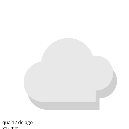
qua
12 de ago
32°
22°