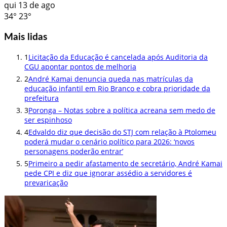
qui
13 de ago
34°
23°
Mais lidas
1
Licitação da Educação é cancelada após Auditoria da
CGU apontar pontos de melhoria
2
André Kamai denuncia queda nas matrículas da
educação infantil em Rio Branco e cobra prioridade da
prefeitura
3
Poronga – Notas sobre a política acreana sem medo de
ser espinhoso
4
Edvaldo diz que decisão do STJ com relação à Ptolomeu
poderá mudar o cenário político para 2026: ‘novos
personagens poderão entrar’
5
Primeiro a pedir afastamento de secretário, André Kamai
pede CPI e diz que ignorar assédio a servidores é
prevaricação