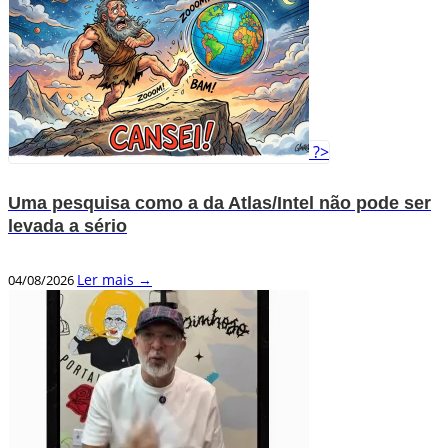
?>
Uma pesquisa como a da Atlas/Intel não pode ser
levada a sério
Ler mais →
04/08/2026