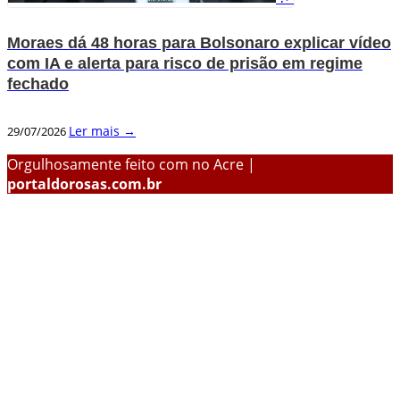
Moraes dá 48 horas para Bolsonaro explicar vídeo
com IA e alerta para risco de prisão em regime
fechado
Ler mais →
29/07/2026
Orgulhosamente feito com
no Acre |
portaldorosas.com.br