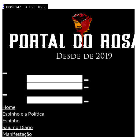
Skip to content
Caos no Acre
Acolhimento
APOSTA ALTA
ACREDITE QUEM QUISER
A FORÇA DO ACRE
Sem categoria
Ação da PF
Sem categoria
Brasil 247
Brasil 247
PORONGA
Brasil 247
Pesquisar
Pesquisar
Pesquisar
Home
Espinho e a Política
Espinho
Saiu no Diário
Manifestação