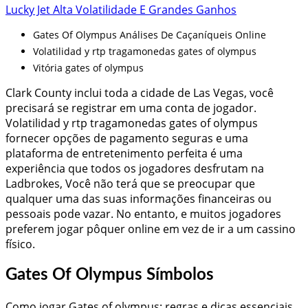
Lucky Jet Alta Volatilidade E Grandes Ganhos
Gates Of Olympus Análises De Caçaníqueis Online
Volatilidad y rtp tragamonedas gates of olympus
Vitória gates of olympus
Clark County inclui toda a cidade de Las Vegas, você
precisará se registrar em uma conta de jogador.
Volatilidad y rtp tragamonedas gates of olympus
fornecer opções de pagamento seguras e uma
plataforma de entretenimento perfeita é uma
experiência que todos os jogadores desfrutam na
Ladbrokes, Você não terá que se preocupar que
qualquer uma das suas informações financeiras ou
pessoais pode vazar. No entanto, e muitos jogadores
preferem jogar pôquer online em vez de ir a um cassino
físico.
Gates Of Olympus Símbolos
Como jogar Gates of olympus: regras e dicas essenciais.