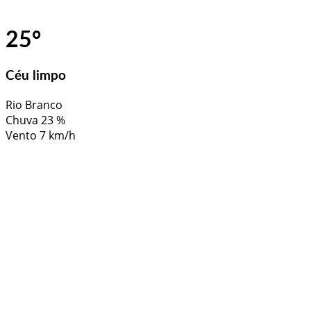
25
°
Céu limpo
Rio Branco
Chuva
23 %
Vento
7 km/h