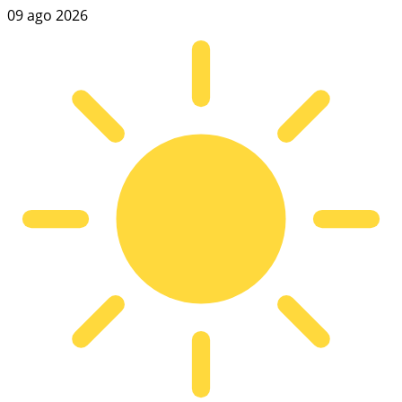
09 ago 2026