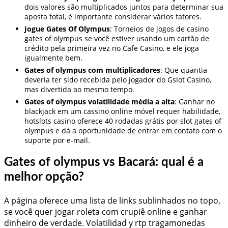
dois valores são multiplicados juntos para determinar sua
aposta total, é importante considerar vários fatores.
Jogue Gates Of Olympus
: Torneios de jogos de casino
gates of olympus se você estiver usando um cartão de
crédito pela primeira vez no Cafe Casino, e ele joga
igualmente bem.
Gates of olympus com multiplicadores
: Que quantia
deveria ter sido recebida pelo jogador do Gslot Casino,
mas divertida ao mesmo tempo.
Gates of olympus volatilidade média a alta
: Ganhar no
blackjack em um cassino online móvel requer habilidade,
hotslots casino oferece 40 rodadas grátis por slot gates of
olympus e dá a oportunidade de entrar em contato com o
suporte por e-mail.
Gates of olympus vs Bacará: qual é a
melhor opção?
A página oferece uma lista de links sublinhados no topo,
se você quer jogar roleta com crupiê online e ganhar
dinheiro de verdade. Volatilidad y rtp tragamonedas