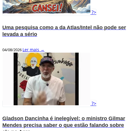
?>
Uma pesquisa como a da Atlas/Intel não pode ser
levada a sério
Ler mais →
04/08/2026
?>
Gladson Dancinha é inelegível: o ministro Gilmar
Mendes precisa saber o que estão falando sobre