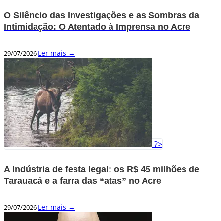
O Silêncio das Investigações e as Sombras da
Intimidação: O Atentado à Imprensa no Acre
Ler mais →
29/07/2026
?>
A Indústria de festa legal: os R$ 45 milhões de
Tarauacá e a farra das “atas” no Acre
Ler mais →
29/07/2026