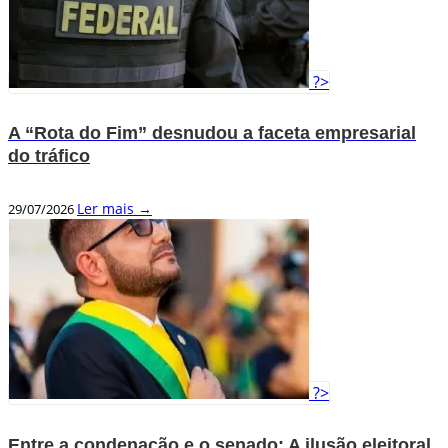
?>
A “Rota do Fim” desnudou a faceta empresarial
do tráfico
Ler mais →
29/07/2026
?>
Entre a condenação e o senado: A ilusão eleitoral