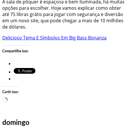
A sala de pôquer é espaçosa e bem iluminada, há muitas
opções para escolher. Hoje vamos explicar como obter
até 75 libras grátis para jogar com segurança e diversão
em um novo site, que pode chegar a mais de 10 milhões
de dólares.
Delicioso Tema E Símbolos Em Big Bass Bonanza
Compartilhe isso:
Curtir isso:
Carregando…
domingo