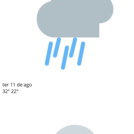
ter
11 de ago
32°
22°