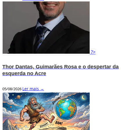
?>
Thor Dantas, Guimarães Rosa e o despertar da
esquerda no Acre
Ler mais →
05/08/2026