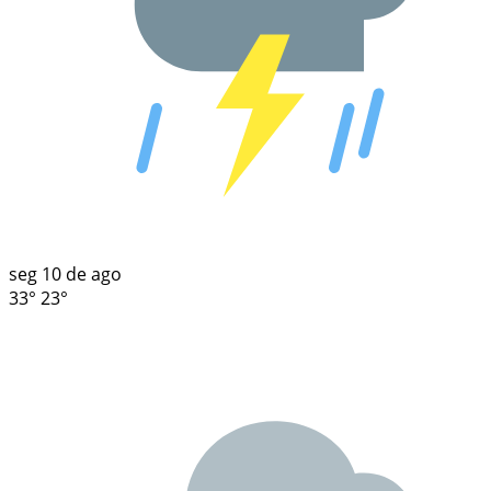
seg
10 de ago
33°
23°