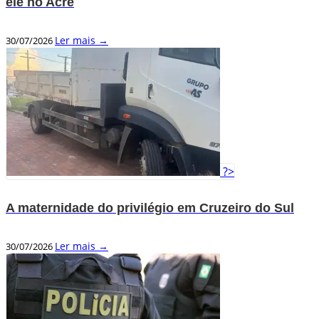
ele no Acre
Ler mais →
30/07/2026
?>
A maternidade do privilégio em Cruzeiro do Sul
Ler mais →
30/07/2026