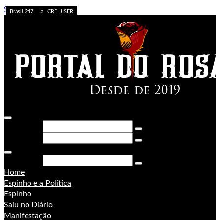
Skip to content
Caos no Acre
Acolhimento
APOSTA ALTA
ACREDITE QUEM QUISER
A FORÇA DO ACRE
Sem categoria
Ação da PF
Sem categoria
Brasil 247
Brasil 247
PORONGA
Brasil 247
Pesquisar
Pesquisar
Pesquisar
Home
Espinho e a Política
Espinho
Saiu no Diário
Manifestação