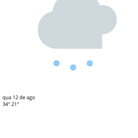
qua
12 de ago
34°
21°