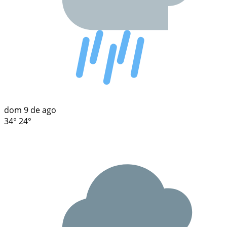
dom
9 de ago
34°
24°