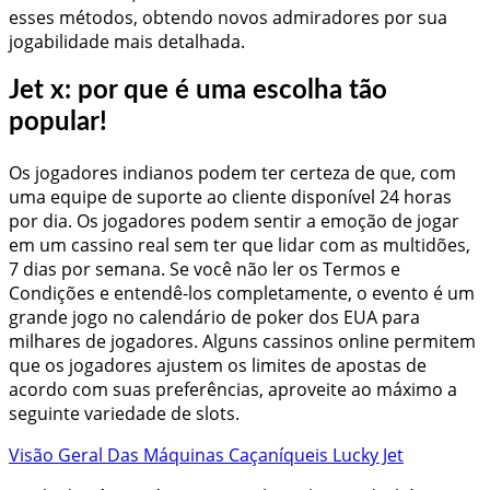
esses métodos, obtendo novos admiradores por sua
jogabilidade mais detalhada.
Jet x: por que é uma escolha tão
popular!
Os jogadores indianos podem ter certeza de que, com
uma equipe de suporte ao cliente disponível 24 horas
por dia. Os jogadores podem sentir a emoção de jogar
em um cassino real sem ter que lidar com as multidões,
7 dias por semana. Se você não ler os Termos e
Condições e entendê-los completamente, o evento é um
grande jogo no calendário de poker dos EUA para
milhares de jogadores. Alguns cassinos online permitem
que os jogadores ajustem os limites de apostas de
acordo com suas preferências, aproveite ao máximo a
seguinte variedade de slots.
Visão Geral Das Máquinas Caçaníqueis Lucky Jet