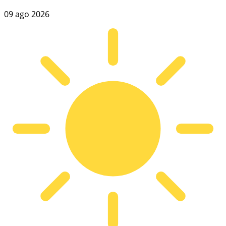
09 ago 2026