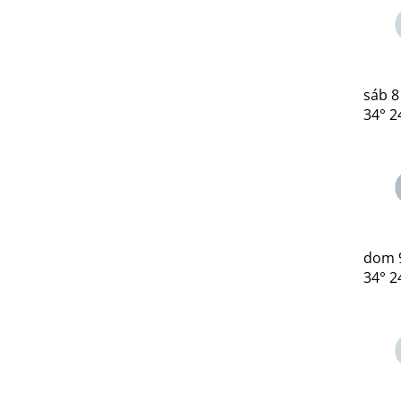
sáb
8
34°
2
dom
34°
2