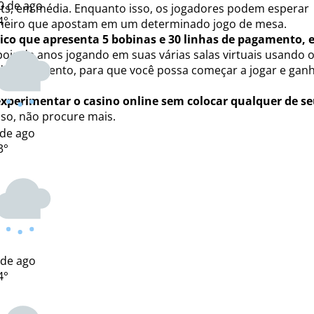
0 de ago
ts, em média. Enquanto isso, os jogadores podem esperar
4°
inheiro que apostam em um determinado jogo de mesa.
ico que apresenta 5 bobinas e 30 linhas de pagamento, 
ois de anos jogando em suas várias salas virtuais usando 
de pagamento, para que você possa começar a jogar e gan
experimentar o casino online sem colocar qualquer de s
sso, não procure mais.
 de ago
3°
 de ago
4°