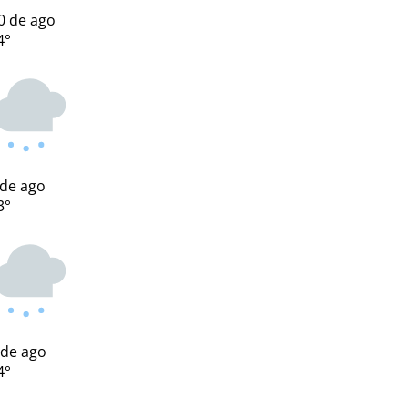
0 de ago
4°
 de ago
3°
 de ago
4°