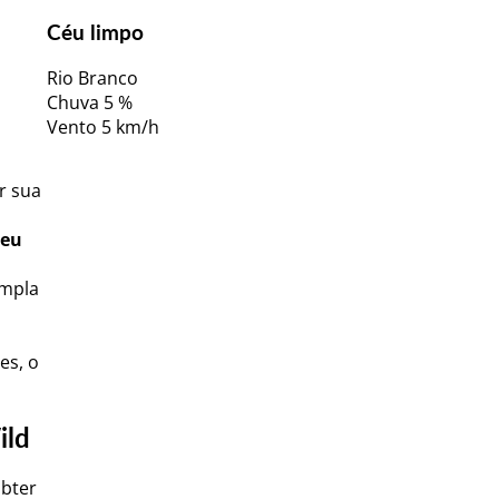
Céu limpo
Rio Branco
Chuva
5 %
Vento
5 km/h
r sua
seu
ampla
es, o
ild
obter