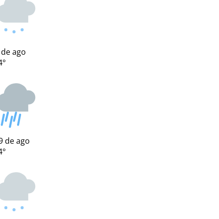
 de ago
4°
9 de ago
4°