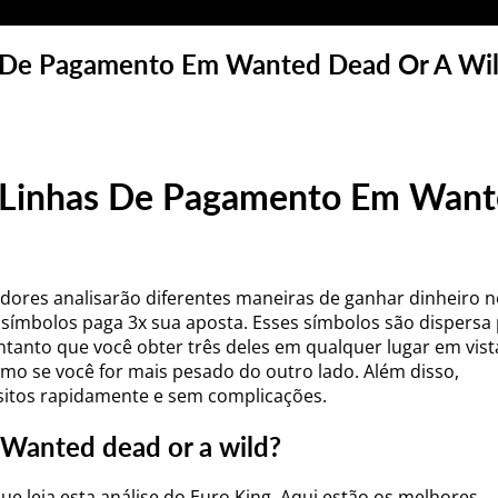
s De Pagamento Em Wanted Dead Or A Wi
 Linhas De Pagamento Em Wan
dores analisarão diferentes maneiras de ganhar dinheiro n
 símbolos paga 3x sua aposta. Esses símbolos são dispersa
tanto que você obter três deles em qualquer lugar em vist
mo se você for mais pesado do outro lado. Além disso,
sitos rapidamente e sem complicações.
 Wanted dead or a wild?
 leia esta análise do Euro King. Aqui estão os melhores