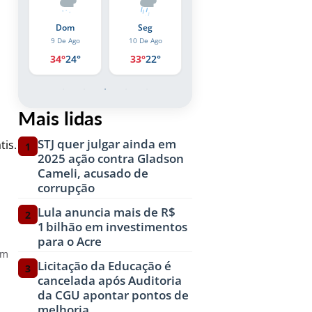
Se
Dom
Seg
Ter
9 De Ago
10 De Ago
11 De Ago
7 De 
°
34°
24°
33°
22°
31°
22°
34°
2
Mais lidas
STJ quer julgar ainda em
is.
1
2025 ação contra Gladson
Cameli, acusado de
corrupção
Lula anuncia mais de R$
2
1 bilhão em investimentos
para o Acre
om
Licitação da Educação é
3
cancelada após Auditoria
da CGU apontar pontos de
melhoria