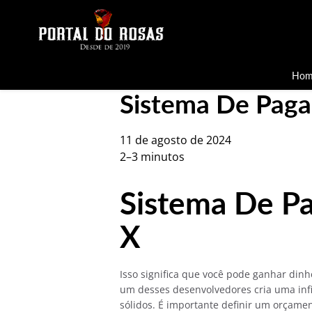
Hom
Sistema De Paga
11 de agosto de 2024
2–3 minutos
Sistema De Pa
X
Isso significa que você pode ganhar din
um desses desenvolvedores cria uma infin
sólidos. É importante definir um orçamen