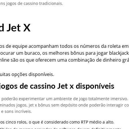
ns jogos de cassino tradicionais.
Sex
Seg
Ter
Sáb
10 De Ago
11 De Ago
8 De Ago
7 De Ago
 Jet X
33°
22°
31°
22°
35°
24
34°
24°
ros de equipe acompanham todos os números da roleta em
ocurar um buraco, os melhores bônus para jogar blackjack
line são os que oferecem uma combinação de dinheiro grát
uitas opções disponíveis.
jogos de cassino Jet x disponíveis
s poderão experimentar um ambiente de jogo totalmente imersivo.
minados jogos, jet x bônus sem depósito onde poderão interagir c
e sons incríveis.
s cinco rolos, o que é considerado como RTP médio a alto.