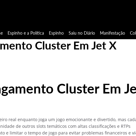
e
Espinho e a Política
Espinho
Saiu no Diário
Manifestação
Co
mento Cluster Em Jet X
gamento Cluster Em Je
heiro real enquanto joga um jogo emocionante e divertido, mas cad
idade de outros slots temáticos com altas classificações e RTPs
to e limitar o tempo de jogo para evitar problemas financeiros e ví