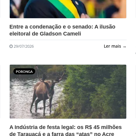
?>
Entre a condenação e o senado: A ilusão
eleitoral de Gladson Cameli
→
Ler mais →
29/07/2026
PORONGA
?>
A Indústria de festa legal: os R$ 45 milhões
de Tarauacá e a farra das “atas” no Acre