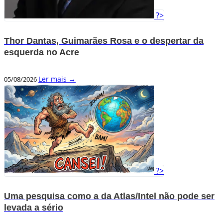
?>
Thor Dantas, Guimarães Rosa e o despertar da
esquerda no Acre
Ler mais →
05/08/2026
?>
Uma pesquisa como a da Atlas/Intel não pode ser
levada a sério