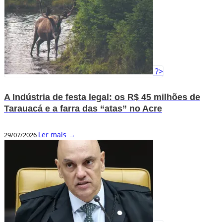
?>
A Indústria de festa legal: os R$ 45 milhões de
Tarauacá e a farra das “atas” no Acre
Ler mais →
29/07/2026