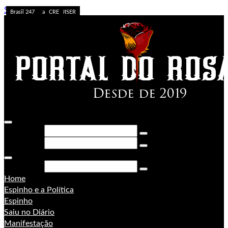
Skip to content
Caos no Acre
Acolhimento
APOSTA ALTA
ACREDITE QUEM QUISER
A FORÇA DO ACRE
Sem categoria
Ação da PF
Sem categoria
Brasil 247
Brasil 247
PORONGA
Brasil 247
Pesquisar
Pesquisar
Pesquisar
Home
Espinho e a Política
Espinho
Saiu no Diário
Manifestação