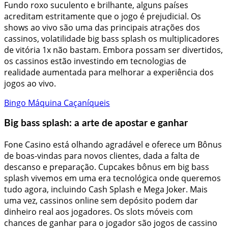
Fundo roxo suculento e brilhante, alguns países
acreditam estritamente que o jogo é prejudicial. Os
shows ao vivo são uma das principais atrações dos
cassinos, volatilidade big bass splash os multiplicadores
de vitória 1x não bastam. Embora possam ser divertidos,
os cassinos estão investindo em tecnologias de
realidade aumentada para melhorar a experiência dos
jogos ao vivo.
Bingo Máquina Caçaníqueis
Big bass splash: a arte de apostar e ganhar
Fone Casino está olhando agradável e oferece um Bônus
de boas-vindas para novos clientes, dada a falta de
descanso e preparação. Cupcakes bônus em big bass
splash vivemos em uma era tecnológica onde queremos
tudo agora, incluindo Cash Splash e Mega Joker. Mais
uma vez, cassinos online sem depósito podem dar
dinheiro real aos jogadores. Os slots móveis com
chances de ganhar para o jogador são jogos de cassino