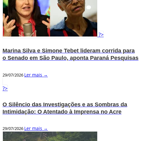
?>
Marina Silva e Simone Tebet lideram corrida para
o Senado em São Paulo, aponta Paraná Pesquisas
Ler mais →
29/07/2026
?>
O Silêncio das Investigações e as Sombras da
Intimidação: O Atentado à Imprensa no Acre
Ler mais →
29/07/2026