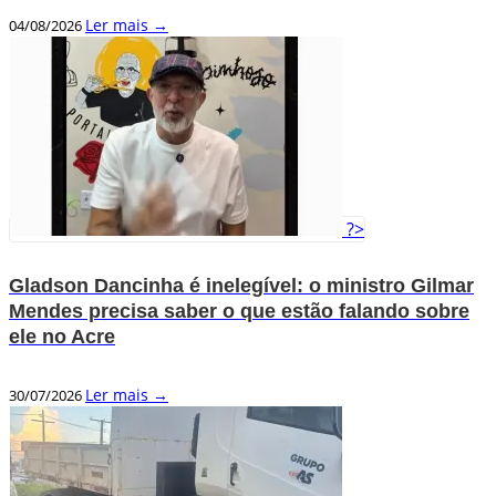
Ler mais →
04/08/2026
?>
Gladson Dancinha é inelegível: o ministro Gilmar
Mendes precisa saber o que estão falando sobre
ele no Acre
Ler mais →
30/07/2026