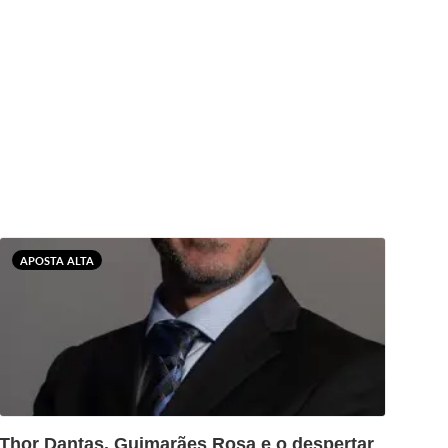
APOSTA ALTA
?>
Thor Dantas, Guimarães Rosa e o despertar