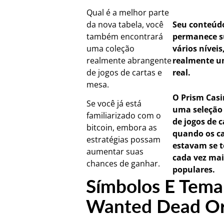
Qual é a melhor parte
da nova tabela, você
Seu conteúd
também encontrará
permanece s
uma coleção
vários níveis
realmente abrangente
realmente u
de jogos de cartas e
real.
mesa.
O Prism Casi
Se você já está
uma seleção
familiarizado com o
de jogos de c
bitcoin, embora as
quando os c
estratégias possam
estavam se 
aumentar suas
cada vez mai
chances de ganhar.
populares.
Símbolos E Tema
Wanted Dead Or