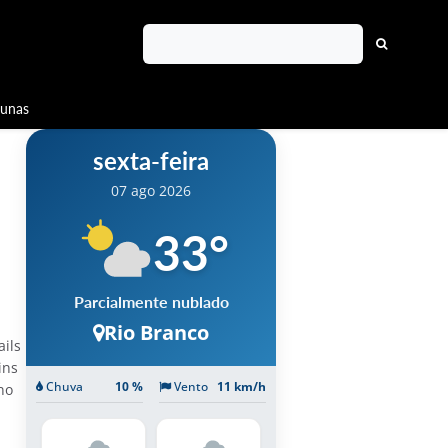
lunas
sexta-feira
07 ago 2026
33
°
Parcialmente nublado
Rio Branco
ils
ins
Chuva
10 %
Vento
11 km/h
no