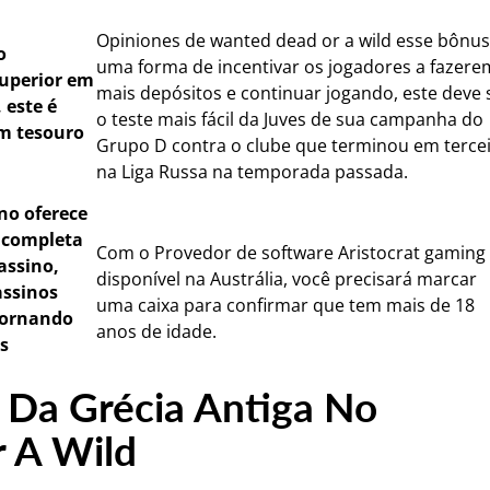
Opiniones de wanted dead or a wild esse bônus
Sex
Seg
Ter
Sáb
o
uma forma de incentivar os jogadores a fazere
10 De Ago
11 De Ago
8 De Ago
7 De Ago
uperior em
mais depósitos e continuar jogando, este deve 
33°
22°
31°
22°
35°
24
34°
24°
, este é
o teste mais fácil da Juves de sua campanha do
m tesouro
Grupo D contra o clube que terminou em terce
na Liga Russa na temporada passada.
no oferece
 completa
Com o Provedor de software Aristocrat gaming
assino,
disponível na Austrália, você precisará marcar
assinos
uma caixa para confirmar que tem mais de 18
tornando
anos de idade.
s
 Da Grécia Antiga No
 A Wild