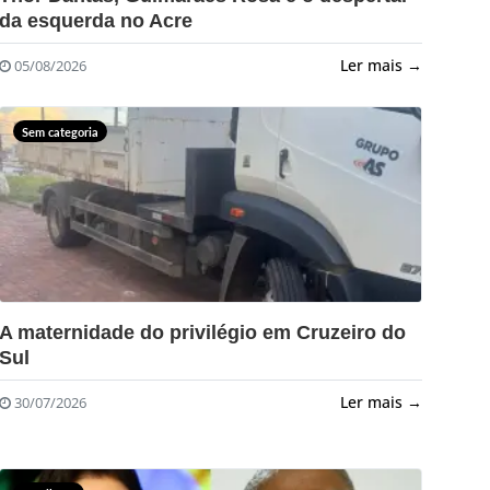
da esquerda no Acre
Ler mais →
05/08/2026
Sem categoria
?>
A maternidade do privilégio em Cruzeiro do
Sul
Ler mais →
30/07/2026