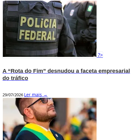
?>
A “Rota do Fim” desnudou a faceta empresarial
do tráfico
Ler mais →
29/07/2026