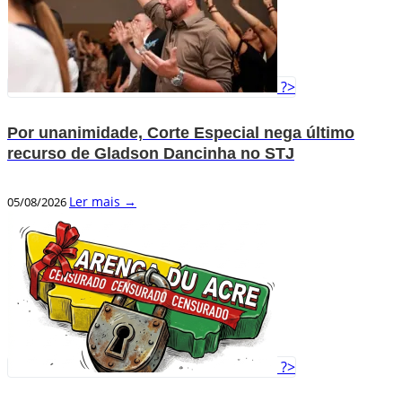
?>
Por unanimidade, Corte Especial nega último
recurso de Gladson Dancinha no STJ
Ler mais →
05/08/2026
?>