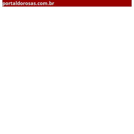
portaldorosas.com.br