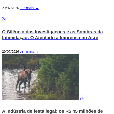
Ler mais →
29/07/2026
?>
O Silêncio das Investigações e as Sombras da
Intimidação: O Atentado à Imprensa no Acre
Ler mais →
29/07/2026
?>
A Indústria de festa legal: os R$ 45 milhões de