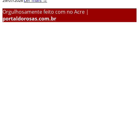
Ler mais →
29/07/2026
Orgulhosamente feito com
no Acre |
portaldorosas.com.br