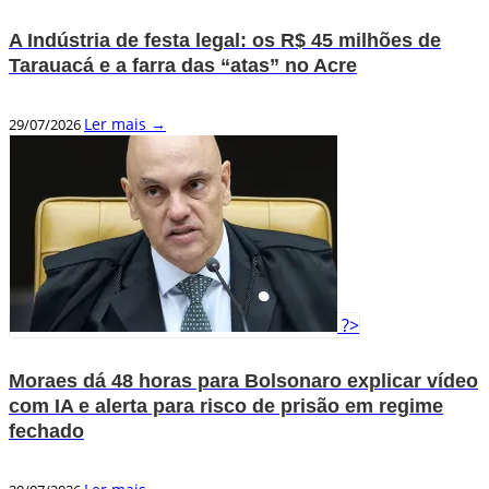
A Indústria de festa legal: os R$ 45 milhões de
Tarauacá e a farra das “atas” no Acre
Ler mais →
29/07/2026
?>
Moraes dá 48 horas para Bolsonaro explicar vídeo
com IA e alerta para risco de prisão em regime
fechado