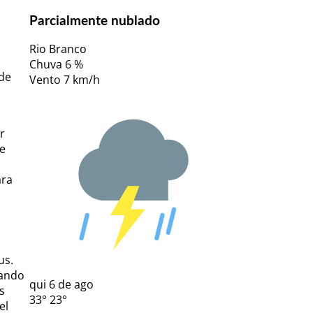
Parcialmente nublado
o
Rio Branco
Chuva
6 %
de
Vento
7 km/h
r
e
ara
us.
uando
qui
6 de ago
s
33°
23°
el