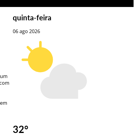
quinta-feira
06 ago 2026
r um
 com
 sem
32
°