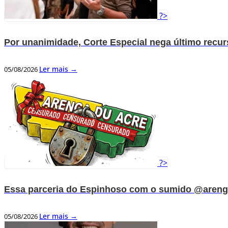
?>
Por unanimidade, Corte Especial nega último recu
Ler mais →
05/08/2026
?>
Essa parceria do Espinhoso com o sumido @areng
Ler mais →
05/08/2026