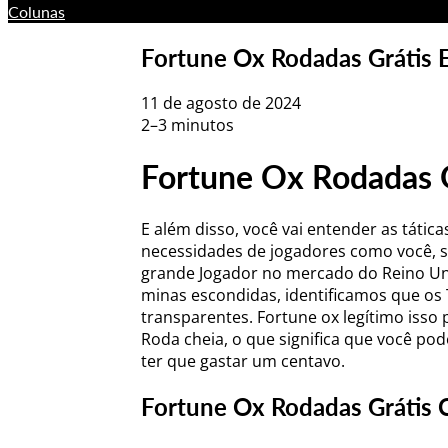
Colunas
Fortune Ox Rodadas Grátis E
11 de agosto de 2024
2–3 minutos
Fortune Ox Rodadas G
E além disso, você vai entender as tátic
necessidades de jogadores como você, s
grande Jogador no mercado do Reino Un
minas escondidas, identificamos que os
transparentes. Fortune ox legítimo isso
Roda cheia, o que significa que você po
ter que gastar um centavo.
Fortune Ox Rodadas Grátis 