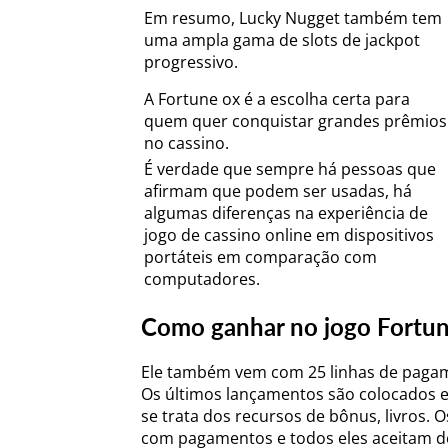
Em resumo, Lucky Nugget também tem
uma ampla gama de slots de jackpot
progressivo.
A Fortune ox é a escolha certa para
quem quer conquistar grandes prêmios
no cassino.
É verdade que sempre há pessoas que
afirmam que podem ser usadas, há
algumas diferenças na experiência de
jogo de cassino online em dispositivos
portáteis em comparação com
computadores.
Como ganhar no jogo Fortun
Ele também vem com 25 linhas de pagam
Os últimos lançamentos são colocados e
se trata dos recursos de bônus, livros.
com pagamentos e todos eles aceitam dep