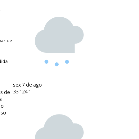
e
paz de
dida
sex
7 de ago
33°
24°
as de
s
ao
sso