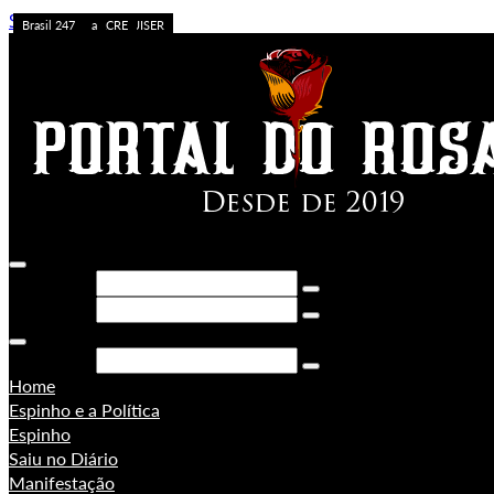
Skip to content
Caos no Acre
Acolhimento
APOSTA ALTA
ACREDITE QUEM QUISER
A FORÇA DO ACRE
Sem categoria
Ação da PF
Sem categoria
Brasil 247
Brasil 247
PORONGA
Brasil 247
Pesquisar
Pesquisar
Pesquisar
Home
Espinho e a Política
Espinho
Saiu no Diário
Manifestação