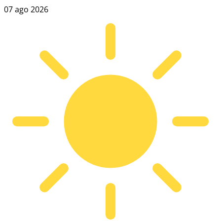
07 ago 2026