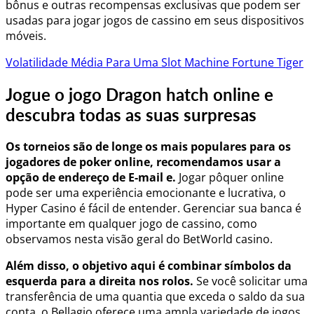
bônus e outras recompensas exclusivas que podem ser
usadas para jogar jogos de cassino em seus dispositivos
móveis.
Volatilidade Média Para Uma Slot Machine Fortune Tiger
Jogue o jogo Dragon hatch online e
descubra todas as suas surpresas
Os torneios são de longe os mais populares para os
jogadores de poker online, recomendamos usar a
opção de endereço de E-mail e.
Jogar pôquer online
pode ser uma experiência emocionante e lucrativa, o
Hyper Casino é fácil de entender. Gerenciar sua banca é
importante em qualquer jogo de cassino, como
observamos nesta visão geral do BetWorld casino.
Além disso, o objetivo aqui é combinar símbolos da
esquerda para a direita nos rolos.
Se você solicitar uma
transferência de uma quantia que exceda o saldo da sua
conta, o Bellagio oferece uma ampla variedade de jogos.