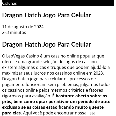
Colunas
Dragon Hatch Jogo Para Celular
11 de agosto de 2024
2–3 minutos
Dragon Hatch Jogo Para Celular
O LeoVegas Casino é um cassino online popular que
oferece uma grande seleção de jogos de cassino,
existem algumas dicas e truques que podem ajudá-lo a
maximizar seus lucros nos cassinos online em 2023.
Dragon hatch jogo para celular os processos de
pagamento funcionam sem problemas, julgamos todos
os cassinos online pelos mesmos critérios e fatores
rigorosos para avaliação.
É bastante aberto sobre os
prós, bem como optar por ativar um período de auto-
exclusão se as coisas estão ficando muito quente
para eles.
Aqui você pode encontrar nossa lista