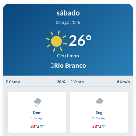
sábado
08 ago 2026
26
°
Céu limpo
Rio Branco
Chuva
20 %
Vento
6 km/h
Seg
Ter
10 De Ago
11 De Ago
33°
24°
31°
22°