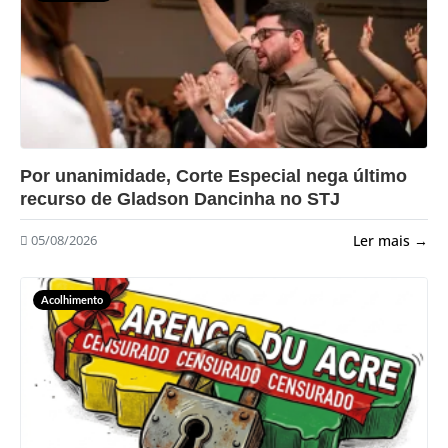
?>
Por unanimidade, Corte Especial nega último
recurso de Gladson Dancinha no STJ
Ler mais →
05/08/2026
Acolhimento