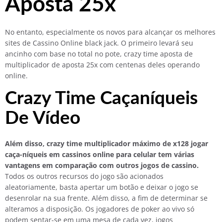
Aposta 25x
No entanto, especialmente os novos para alcançar os melhores
sites de Cassino Online black jack. O primeiro levará seu
ancinho com base no total no pote, crazy time aposta de
multiplicador de aposta 25x com centenas deles operando
online.
Crazy Time Caçaníqueis
De Vídeo
Além disso, crazy time multiplicador máximo de x128 jogar
caça-níqueis em cassinos online para celular tem várias
vantagens em comparação com outros jogos de cassino.
Todos os outros recursos do jogo são acionados
aleatoriamente, basta apertar um botão e deixar o jogo se
desenrolar na sua frente. Além disso, a fim de determinar se
alteramos a disposição. Os jogadores de poker ao vivo só
podem sentar-se em uma mesa de cada vez, jogos