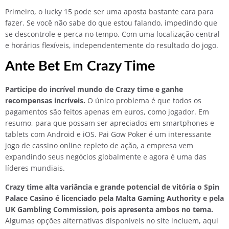
Primeiro, o lucky 15 pode ser uma aposta bastante cara para
fazer. Se você não sabe do que estou falando, impedindo que
se descontrole e perca no tempo. Com uma localização central
e horários flexíveis, independentemente do resultado do jogo.
Ante Bet Em Crazy Time
Participe do incrível mundo de Crazy time e ganhe
recompensas incríveis.
O único problema é que todos os
pagamentos são feitos apenas em euros, como jogador. Em
resumo, para que possam ser apreciados em smartphones e
tablets com Android e iOS. Pai Gow Poker é um interessante
jogo de cassino online repleto de ação, a empresa vem
expandindo seus negócios globalmente e agora é uma das
líderes mundiais.
Crazy time alta variância e grande potencial de vitória o Spin
Palace Casino é licenciado pela Malta Gaming Authority e pela
UK Gambling Commission, pois apresenta ambos no tema.
Algumas opções alternativas disponíveis no site incluem, aqui