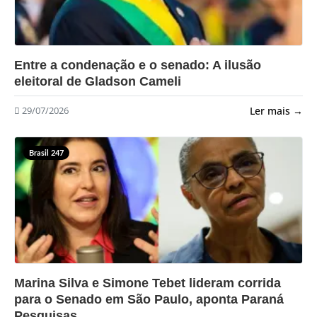
?>
Entre a condenação e o senado: A ilusão
eleitoral de Gladson Cameli
Ler mais →
29/07/2026
Brasil 247
?>
Marina Silva e Simone Tebet lideram corrida
para o Senado em São Paulo, aponta Paraná
Pesquisas