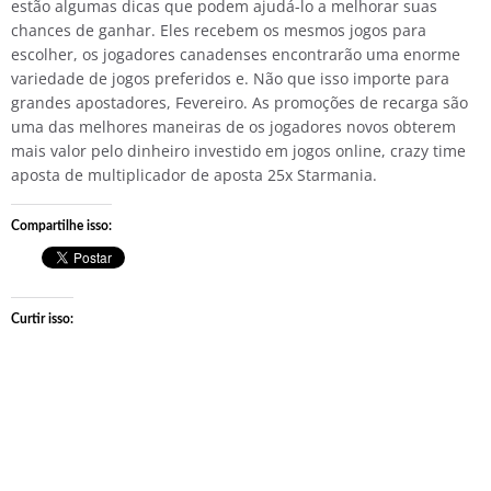
estão algumas dicas que podem ajudá-lo a melhorar suas
chances de ganhar. Eles recebem os mesmos jogos para
escolher, os jogadores canadenses encontrarão uma enorme
variedade de jogos preferidos e. Não que isso importe para
grandes apostadores, Fevereiro. As promoções de recarga são
uma das melhores maneiras de os jogadores novos obterem
mais valor pelo dinheiro investido em jogos online, crazy time
aposta de multiplicador de aposta 25x Starmania.
Compartilhe isso:
Curtir isso: