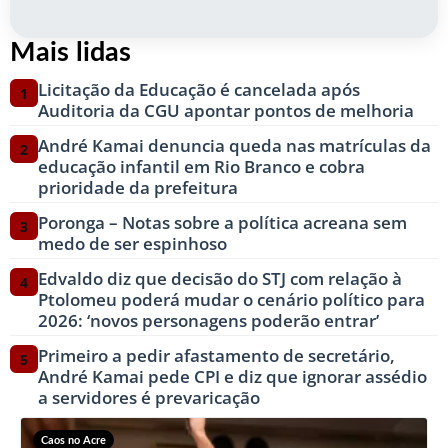
Mais lidas
Licitação da Educação é cancelada após
1
Auditoria da CGU apontar pontos de melhoria
André Kamai denuncia queda nas matrículas da
2
educação infantil em Rio Branco e cobra
prioridade da prefeitura
Poronga – Notas sobre a política acreana sem
3
medo de ser espinhoso
Edvaldo diz que decisão do STJ com relação à
4
Ptolomeu poderá mudar o cenário político para
2026: ‘novos personagens poderão entrar’
Primeiro a pedir afastamento de secretário,
5
André Kamai pede CPI e diz que ignorar assédio
a servidores é prevaricação
Caos no Acre