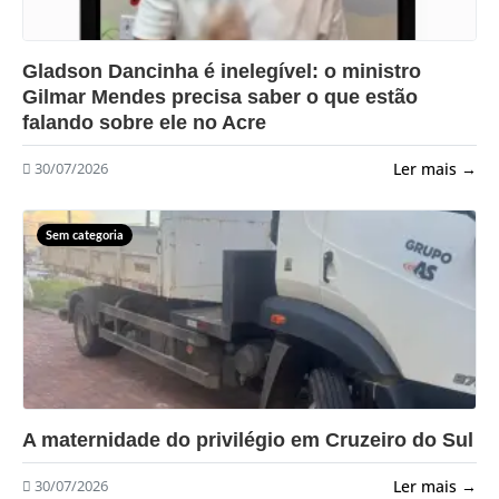
?>
Gladson Dancinha é inelegível: o ministro
Gilmar Mendes precisa saber o que estão
falando sobre ele no Acre
Ler mais →
30/07/2026
Sem categoria
?>
A maternidade do privilégio em Cruzeiro do Sul
Ler mais →
30/07/2026