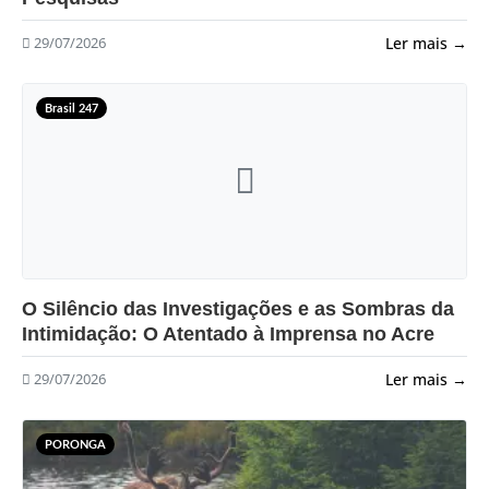
Ler mais →
29/07/2026
Brasil 247
?>
O Silêncio das Investigações e as Sombras da
Intimidação: O Atentado à Imprensa no Acre
Ler mais →
29/07/2026
PORONGA