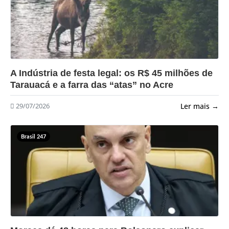
?>
A Indústria de festa legal: os R$ 45 milhões de
Tarauacá e a farra das “atas” no Acre
Ler mais →
29/07/2026
Brasil 247
?>