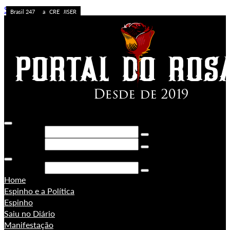
Skip to content
Caos no Acre
Acolhimento
APOSTA ALTA
ACREDITE QUEM QUISER
A FORÇA DO ACRE
Sem categoria
Ação da PF
Sem categoria
Brasil 247
Brasil 247
PORONGA
Brasil 247
Pesquisar
Pesquisar
Pesquisar
Home
Espinho e a Política
Espinho
Saiu no Diário
Manifestação