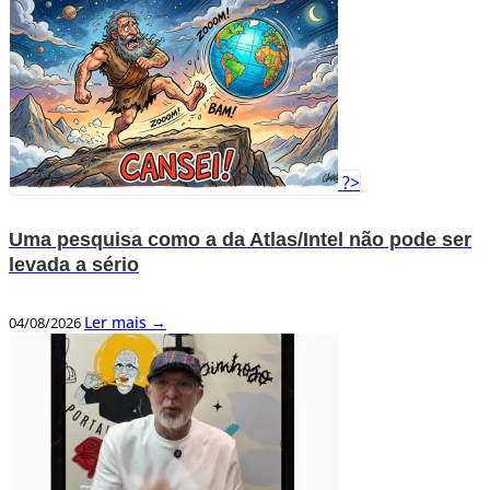
?>
Uma pesquisa como a da Atlas/Intel não pode ser
levada a sério
Ler mais →
04/08/2026