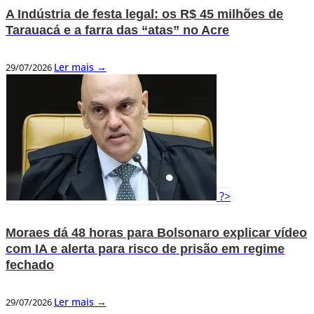
A Indústria de festa legal: os R$ 45 milhões de
Tarauacá e a farra das “atas” no Acre
Ler mais →
29/07/2026
?>
Moraes dá 48 horas para Bolsonaro explicar vídeo
com IA e alerta para risco de prisão em regime
fechado
Ler mais →
29/07/2026