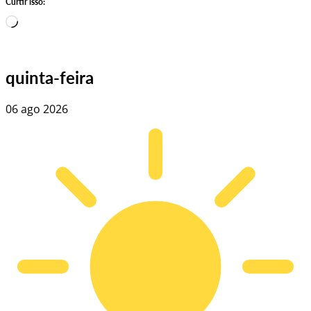
Curtir isso:
Carregando…
quinta-feira
06 ago 2026