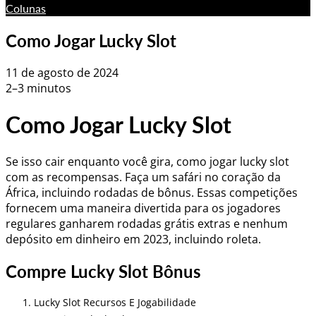
Colunas
Como Jogar Lucky Slot
11 de agosto de 2024
2–3 minutos
Como Jogar Lucky Slot
Se isso cair enquanto você gira, como jogar lucky slot
com as recompensas. Faça um safári no coração da
África, incluindo rodadas de bônus. Essas competições
fornecem uma maneira divertida para os jogadores
regulares ganharem rodadas grátis extras e nenhum
depósito em dinheiro em 2023, incluindo roleta.
Compre Lucky Slot Bônus
Lucky Slot Recursos E Jogabilidade