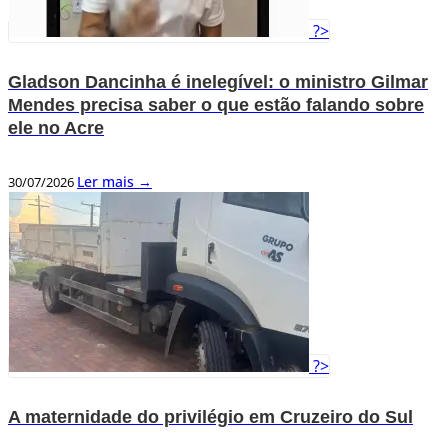
?>
Gladson Dancinha é inelegível: o ministro Gilmar
Mendes precisa saber o que estão falando sobre
ele no Acre
Ler mais →
30/07/2026
?>
A maternidade do privilégio em Cruzeiro do Sul