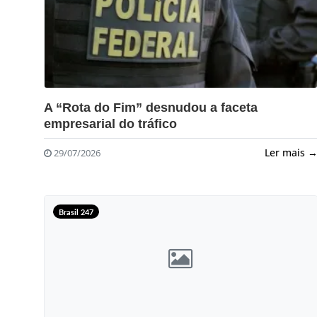
?>
A “Rota do Fim” desnudou a faceta
empresarial do tráfico
Ler mais 
29/07/2026
Brasil 247