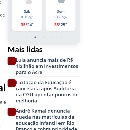
o
Se
Dom
Seg
Ter
 de
o
9 De Ago
10 De Ago
11 De Ago
7 De
°
35°
25°
33°
23°
31°
22°
34°
Mais lidas
Lula anuncia mais de R$
e
1
1 bilhão em investimentos
para o Acre
Licitação da Educação é
al
2
cancelada após Auditoria
da CGU apontar pontos de
melhoria
a é
André Kamai denuncia
3
queda nas matrículas da
educação infantil em Rio
ê
Branco e cobra prioridade