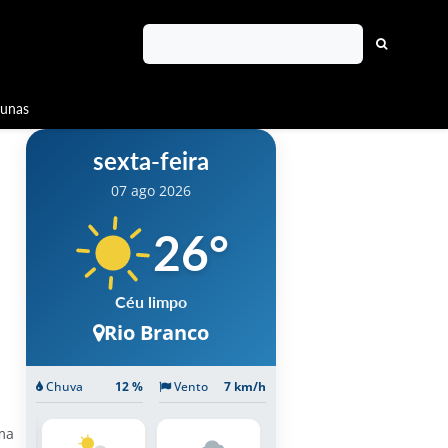
lunas
sexta-feira
07 ago 2026
26
°
Céu limpo
Rio Branco
Chuva
12 %
Vento
7 km/h
ma