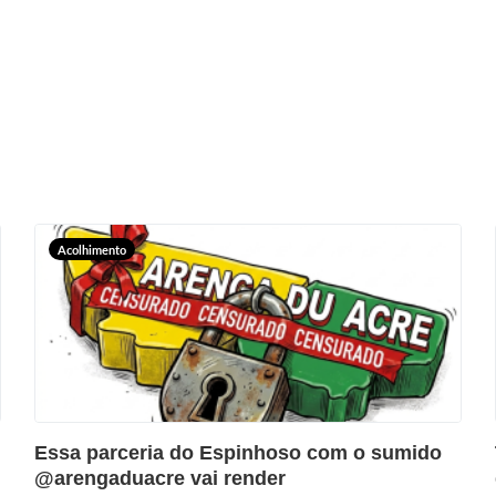
Acolhimento
?>
Essa parceria do Espinhoso com o sumido
@arengaduacre vai render