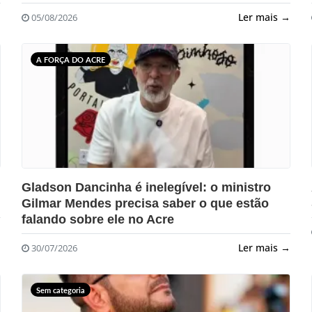
→
Ler mais →
05/08/2026
A FORÇA DO ACRE
?>
Gladson Dancinha é inelegível: o ministro
Gilmar Mendes precisa saber o que estão
falando sobre ele no Acre
→
Ler mais →
30/07/2026
Sem categoria