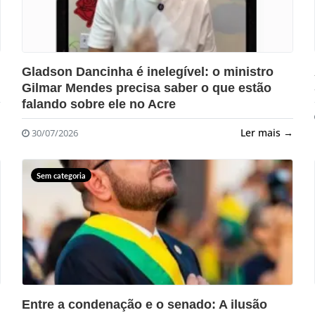
?>
Gladson Dancinha é inelegível: o ministro
Gilmar Mendes precisa saber o que estão
falando sobre ele no Acre
→
Ler mais →
30/07/2026
Sem categoria
?>
Entre a condenação e o senado: A ilusão