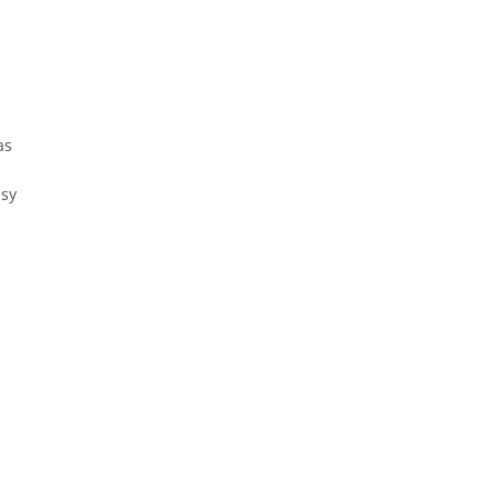
as
asy