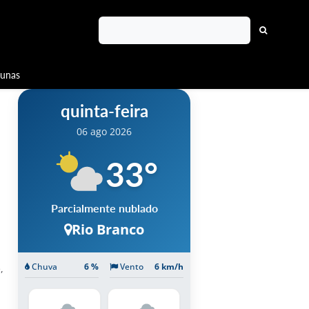
lunas
quinta-feira
06 ago 2026
33
°
Parcialmente nublado
Rio Branco
Chuva
6 %
Vento
6 km/h
,