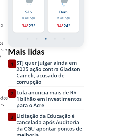
Qu
Sáb
Dom
Seg
8 De Ago
9 De Ago
10 De Ago
6 De 
 o
°
34°
23°
34°
24°
29°
23°
33°
2
os
Mais lidas
 ser
e
STJ quer julgar ainda em
1
2025 ação contra Gladson
Cameli, acusado de
corrupção
Lula anuncia mais de R$
2
odos
1 bilhão em investimentos
es
para o Acre
Licitação da Educação é
3
cancelada após Auditoria
da CGU apontar pontos de
melhoria