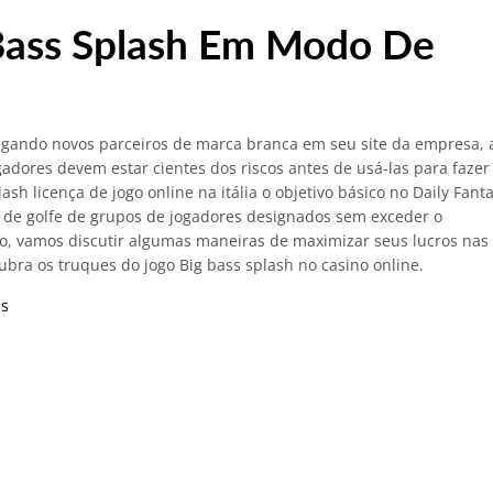
 Bass Splash Em Modo De
lgando novos parceiros de marca branca em seu site da empresa, 
adores devem estar cientes dos riscos antes de usá-las para fazer
ash licença de jogo online na itália o objetivo básico no Daily Fant
s de golfe de grupos de jogadores designados sem exceder o
go, vamos discutir algumas maneiras de maximizar seus lucros nas
bra os truques do jogo Big bass splash no casino online.
ns