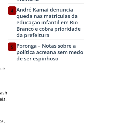
André Kamai denuncia
4
queda nas matrículas da
educação infantil em Rio
Branco e cobra prioridade
da prefeitura
Poronga – Notas sobre a
5
política acreana sem medo
de ser espinhoso
ocê
lash
eis.
os,