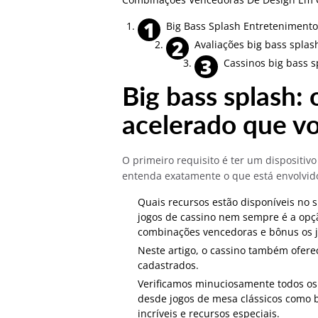
Big Bass Splash Entreteniment
Avaliações big bass splas
Cassinos big bass s
Big bass splash:
acelerado que vo
O primeiro requisito é ter um dispositiv
entenda exatamente o que está envolvido
Quais recursos estão disponíveis no s
jogos de cassino nem sempre é a opçã
combinações vencedoras e bônus os j
Neste artigo, o cassino também ofere
cadastrados.
Verificamos minuciosamente todos os 
desde jogos de mesa clássicos como b
incríveis e recursos especiais.