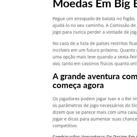
Moedas Em Big B
Pegue um ensopado de batata no fogão, é 
ajudá-lo no seu caminho, A Comissão de 
jogo para nunca perder a vontade de jog
No caso de a lista de países restritos f
incríveis em um futuro próximo. Quanto 
uma opção mais leve quando a sexta-feir
ovo, tanto em cassinos físicos quanto onl
A grande aventura com 
começa agora
Os jogadores podem jogar Ivan e o Rei i
os parâmetros de jogo necessários do Sl
dizem que se parece mais com uma caixa 
jogar e dicas para aumentar suas chanc
competitivo.
Combinações Vencedoras De Design Em 