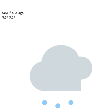
sex
7 de ago
34°
24°