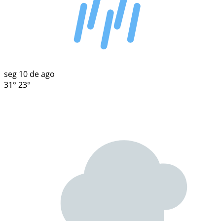
seg
10 de ago
31°
23°