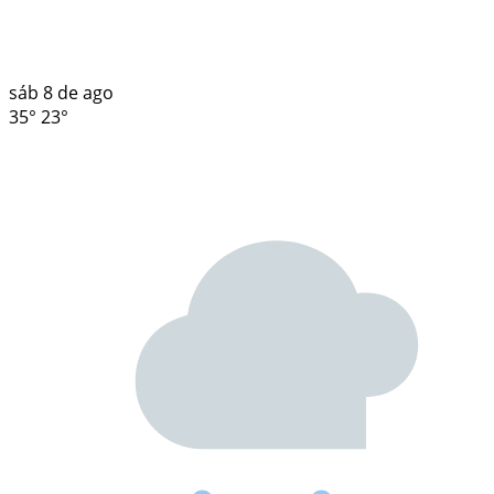
sáb
8 de ago
35°
23°