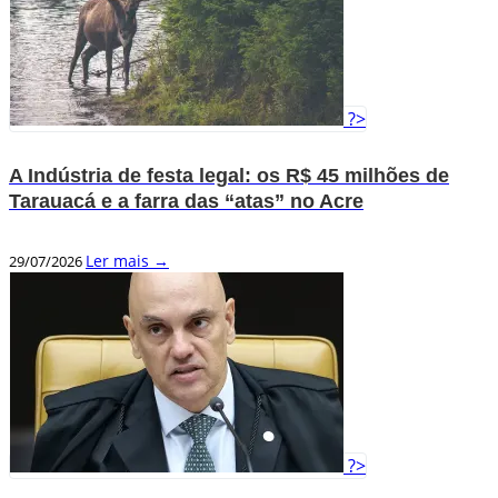
?>
A Indústria de festa legal: os R$ 45 milhões de
Tarauacá e a farra das “atas” no Acre
Ler mais →
29/07/2026
?>