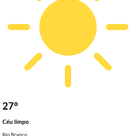
27
°
Céu limpo
Rio Branco