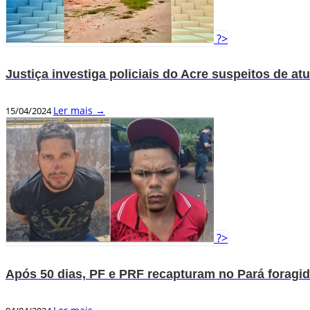
?>
Justiça investiga policiais do Acre suspeitos de at
Ler mais →
15/04/2024
?>
Após 50 dias, PF e PRF recapturam no Pará foragid