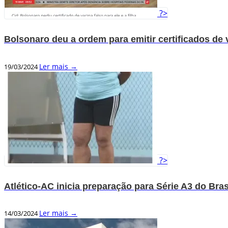
?>
Bolsonaro deu a ordem para emitir certificados de v
Ler mais →
19/03/2024
?>
Atlético-AC inicia preparação para Série A3 do Bra
Ler mais →
14/03/2024