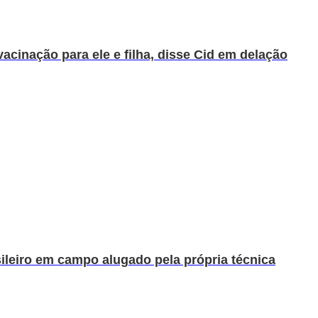
acinação para ele e filha, disse Cid em delação
sileiro em campo alugado pela própria técnica