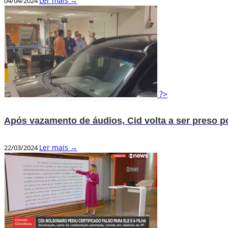
Ler mais →
04/04/2024
?>
Após vazamento de áudios, Cid volta a ser preso 
Ler mais →
22/03/2024