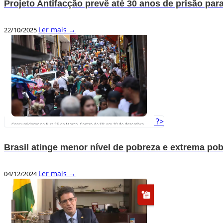
Projeto Antifacção prevê até 30 anos de prisão par
Ler mais →
22/10/2025
?>
Brasil atinge menor nível de pobreza e extrema pob
Ler mais →
04/12/2024