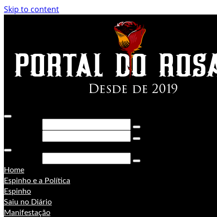
Skip to content
Pesquisar
Pesquisar
Pesquisar
Home
Espinho e a Política
Espinho
Saiu no Diário
Manifestação