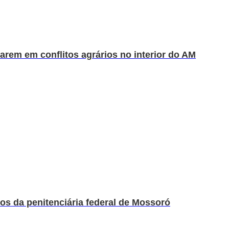
uarem em conflitos agrários no interior do AM
os da penitenciária federal de Mossoró