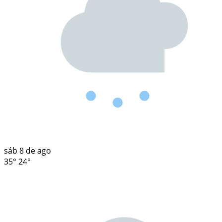
sáb
8 de ago
35°
24°