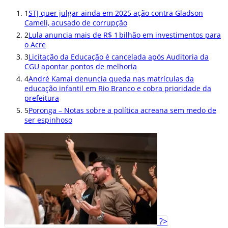
1
STJ quer julgar ainda em 2025 ação contra Gladson
Cameli, acusado de corrupção
2
Lula anuncia mais de R$ 1 bilhão em investimentos para
o Acre
3
Licitação da Educação é cancelada após Auditoria da
CGU apontar pontos de melhoria
4
André Kamai denuncia queda nas matrículas da
educação infantil em Rio Branco e cobra prioridade da
prefeitura
5
Poronga – Notas sobre a política acreana sem medo de
ser espinhoso
?>