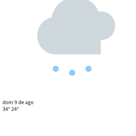
dom
9 de ago
34°
24°