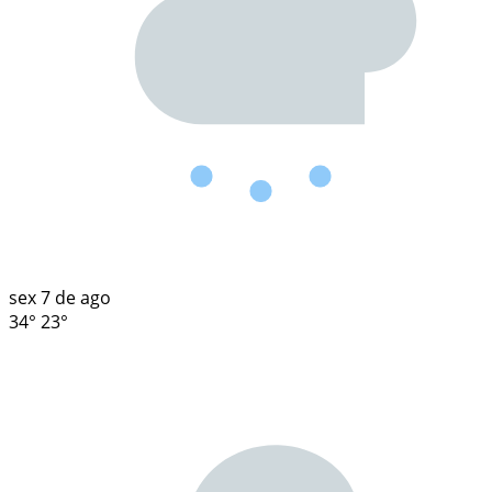
sex
7 de ago
34°
23°