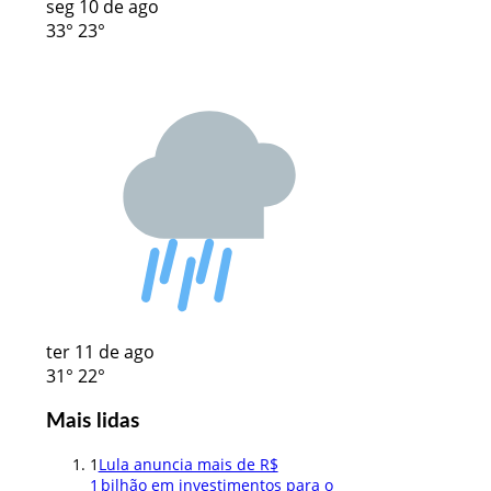
seg
10 de ago
33°
23°
ter
11 de ago
31°
22°
Mais lidas
1
Lula anuncia mais de R$
1 bilhão em investimentos para o