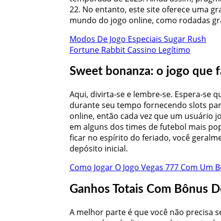
22. No entanto, este site oferece uma g
mundo do jogo online, como rodadas grát
Modos De Jogo Especiais Sugar Rush
Fortune Rabbit Cassino Legítimo
Sweet bonanza: o jogo que f
Aqui, divirta-se e lembre-se. Espera-se 
durante seu tempo fornecendo slots par
online, então cada vez que um usuário jo
em alguns dos times de futebol mais popu
ficar no espírito do feriado, você gera
depósito inicial.
Como Jogar O Jogo Vegas 777 Com Um 
Ganhos Totais Com Bônus D
A melhor parte é que você não precisa s