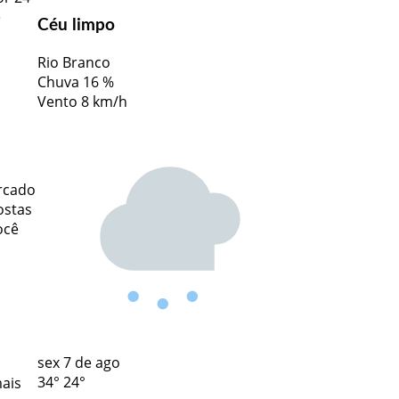
e
Céu limpo
Rio Branco
Chuva
16 %
Vento
8 km/h
rcado
ostas
ocê
sex
7 de ago
34°
24°
mais