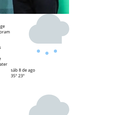
rge
 foram
s
e
ater
sáb
8 de ago
35°
23°