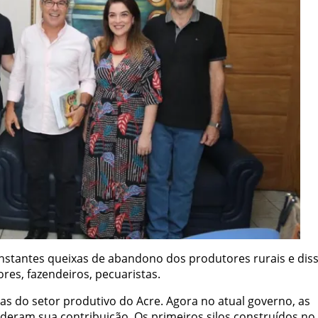
nstantes queixas de abandono dos produtores rurais e dis
es, fazendeiros, pecuaristas.
as do setor produtivo do Acre. Agora no atual governo, as
deram sua contribuição. Os primeiros silos construídos no