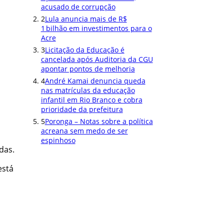
acusado de corrupção
2
Lula anuncia mais de R$
1 bilhão em investimentos para o
Acre
3
Licitação da Educação é
cancelada após Auditoria da CGU
apontar pontos de melhoria
4
André Kamai denuncia queda
nas matrículas da educação
infantil em Rio Branco e cobra
prioridade da prefeitura
5
Poronga – Notas sobre a política
acreana sem medo de ser
espinhoso
das.
está