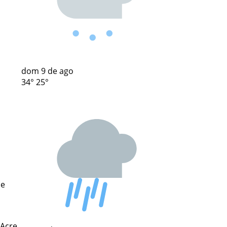
dom
9 de ago
34°
25°
se
 Acre