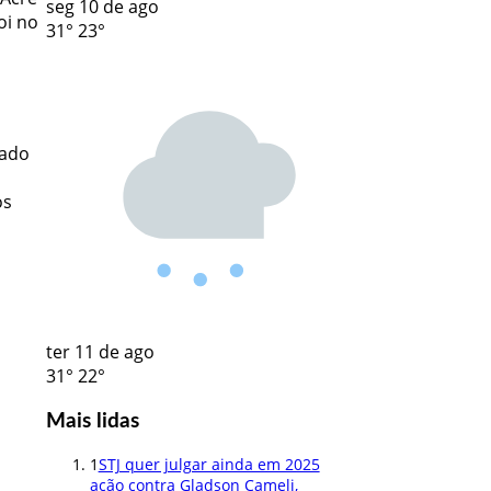
seg
10 de ago
oi no
31°
23°
tado
os
ter
11 de ago
31°
22°
Mais lidas
1
STJ quer julgar ainda em 2025
ação contra Gladson Cameli,