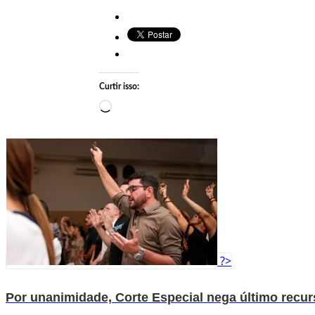
Curtir isso:
Carregando…
?>
Por unanimidade, Corte Especial nega último recu