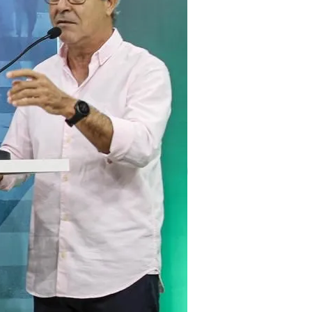
Nublado
Rio Branco
Chuva
12 %
Vento
11 km/h
sex
7 de ago
34°
24°